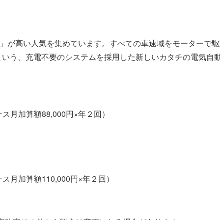
ER」が高い人気を集めています。すべての車速域をモーターで駆
という、充電不要のシステムを採用した新しいカタチの電気自
ス月加算額88,000円×年２回）
ス月加算額110,000円×年２回）