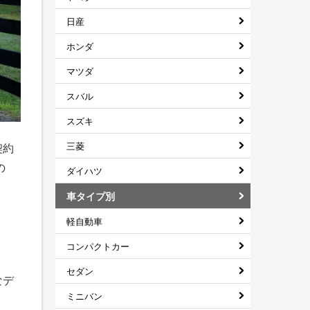
日産
ホンダ
マツダ
スバル
スズキ
三菱
契約
の
ダイハツ
車タイプ別
軽自動車
コンパクトカー
セダン
なデ
ミニバン