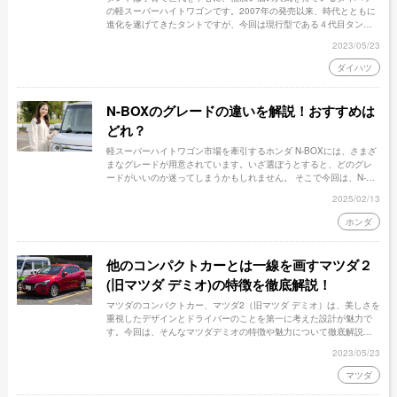
の軽スーパーハイトワゴンです。2007年の発売以来、時代とともに
進化を遂げてきたタントですが、今回は現行型である４代目タント
のグレードを徹底比較します。タントカスタムのグレードも紹介し
2023/05/23
ていますので、ぜひ参考にしてください！
ダイハツ
N-BOXのグレードの違いを解説！おすすめは
どれ？
軽スーパーハイトワゴン市場を牽引するホンダ N-BOXには、さまざ
まなグレードが用意されています。いざ選ぼうとすると、どのグレ
ードがいいのか迷ってしまうかもしれません。 そこで今回は、N-
BOXのグレードを比較するとともに、おすすめのグレードも紹介し
2025/02/13
ます。
ホンダ
他のコンパクトカーとは一線を画すマツダ２
(旧マツダ デミオ)の特徴を徹底解説！
マツダのコンパクトカー、マツダ2（旧マツダ デミオ）は、美しさを
重視したデザインとドライバーのことを第一に考えた設計が魅力で
す。今回は、そんなマツダデミオの特徴や魅力について徹底解説し
ます。
2023/05/23
マツダ