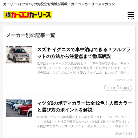
カーリースについてのお役立ち情報が満載！カーコンカーリースマガジン
メーカー別の記事一覧
スズキ イグニスで車中泊はできる？フルフラ
ットの方法から注意点まで徹底解説
近年はオートキャンプ人気が高まり、「車中泊ができるか、キャン
プに適しているか」という視点で車を選ぶ方も増えています。そこ
で今回は、スズキのコンパクトSUV「イグニス」について、車中泊
するための方法や、注意点をご紹介します。
2024/09/29
スズキ
趣味
マツダ2のボディカラーは全12色！人気カラー
と選び方のポイントを解説
2019年にグレーバル市場とモデル名が統一され、「デミオ」から
「マツダ2」へと社名が変更になったマツダ2（旧マツダ デミオ）。
今回はマツダ２（旧マツダ デミオ）の人気ボディカラーやボディカ
ラー選びのポイントも解説します。
2024/12/28