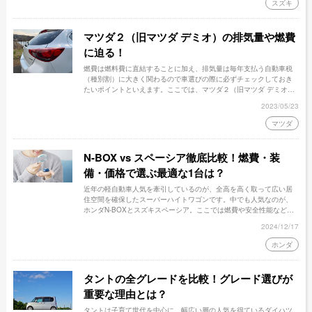
スズキ
マツダ２（旧マツダ デミオ）の排気量や燃費
に迫る！
燃費は燃料費に直結することに加え、排気量は毎年支払う自動車税
（種別割）に大きく関わるので車選びの際に必ずチェックしておき
たいポイントといえます。ここでは、マツダ２（旧マツダ デミオ）
の排気量や燃費などについて見ていきましょう。
2023/05/23
マツダ
N-BOX vs スペーシア徹底比較！燃費・装
備・価格で選ぶ最適な1台は？
近年の軽自動車人気を牽引しているのが、全高を高く取って広い居
住空間を確保したスーパーハイトワゴンです。中でも人気なのが、
ホンダN-BOXとスズキスペーシア。ここでは燃費や安全性能など、
この2車種を徹底的に比較してみます。
2024/12/17
ホンダ
タントの全グレードを比較！グレード選びが
重要な理由とは？
タントは子育て世代を中心に、幅広い層の人気を得ているダイハツ