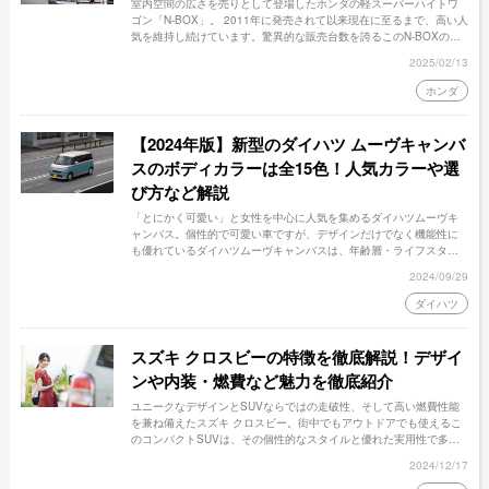
室内空間の広さを売りとして登場したホンダの軽スーパーハイトワ
ゴン「N-BOX」。 2011年に発売されて以来現在に至るまで、高い人
気を維持し続けています。驚異的な販売台数を誇るこのN-BOXの人
気の理由はたくさんありますが、安全性の高さもそのうちのひとつ
2025/02/13
です。 今回は「Honda SENSING」を全タイプに標準装備したホン
ダN-BOXの安全性能について、解説します。
ホンダ
【2024年版】新型のダイハツ ムーヴキャンバ
スのボディカラーは全15色！人気カラーや選
び方など解説
「とにかく可愛い」と女性を中心に人気を集めるダイハツムーヴキ
ャンバス。個性的で可愛い車ですが、デザインだけでなく機能性に
も優れているダイハツムーヴキャンバスは、年齢層・ライフスタイ
ル問わず幅広い層のユーザーにマッチします。今回はダイハツムー
2024/09/29
ヴキャンバスに乗りたいとお考えの方に向けて、ボディカラー全15
色と人気カラーランキングを紹介します。
ダイハツ
スズキ クロスビーの特徴を徹底解説！デザイ
ンや内装・燃費など魅力を徹底紹介
ユニークなデザインとSUVならではの走破性、そして高い燃費性能
を兼ね備えたスズキ クロスビー。街中でもアウトドアでも使えるこ
のコンパクトSUVは、その個性的なスタイルと優れた実用性で多く
のドライバーに支持されています。今回は、デザインから内装、安
2024/12/17
全性能、そして価格まで、クロスビーの魅力を徹底的にご紹介しま
す。