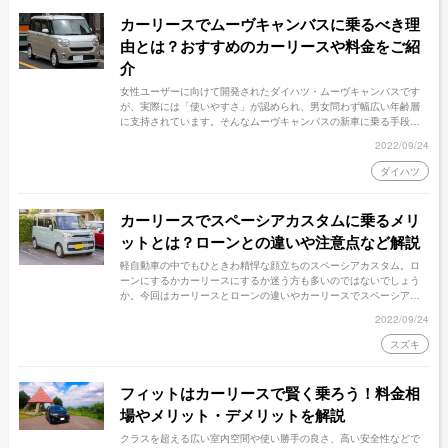
カーリースでムーヴキャンバスに乗るべき理
由とは？おすすめのカーリースや料金をご紹
介
女性ユーザーに向けて開発されたダイハツ・ムーヴキャンバスです
が、実際には「使いやすさ」が認められ、男女問わず幅広い年齢層
に支持されています。そんなムーヴキャンパスの新車に乗る手段と
しては、カーリースの利用がおすすめです。今回はカーリースでム
2022/09/24
ーヴキャンパスに乗るべき理由や注意するべきデメリット、リース
料金などについて詳しく解説いたします。
ダイハツ
カーリースでスペーシアカスタムに乗るメリ
ットとは？ローンとの違いや注意点など解説
軽自動車の中でもひときわ精悍な顔立ちのスペーシアカスタム。ロ
ーンにするかカーリースにするか迷う方も多いのではないでしょう
か。今回はカーリースとローンの違いやカーリースでスペーシアカ
スタムに乗るメリット・注意点などについて詳しく解説いたしま
2022/09/24
す。カーコンカーリースもろコミにおけるリース料金もご紹介して
いますので、参考にしてみてください。
スズキ
フィットはカーリースで賢く乗ろう！料金相
場やメリット・デメリットを解説
クラスを超える広い室内空間や使い勝手の良さ、高い安全性などで