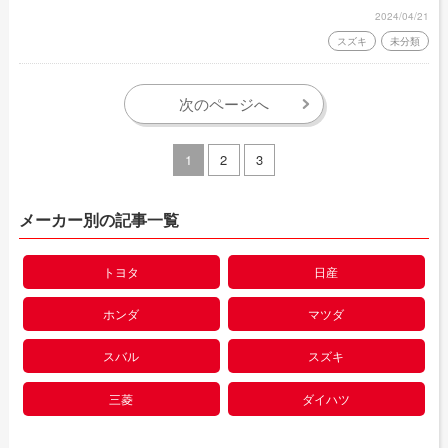
くスズキの車を利用するために、車のサブスクで注意すべきポイン
2024/04/21
トなどを解説します。
スズキ
未分類
次のページへ
1
2
3
メーカー別の記事一覧
トヨタ
日産
ホンダ
マツダ
スバル
スズキ
三菱
ダイハツ