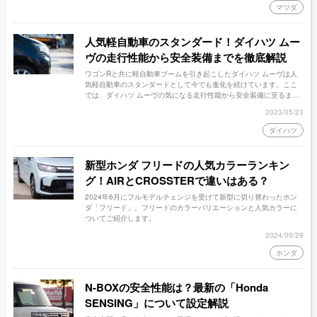
マツダ
人気軽自動車のスタンダード！ダイハツ ムー
ヴの走行性能から安全装備までを徹底解説
ワゴンRと共に軽自動車ブームを引き起こしたダイハツ ムーヴは人
気軽自動車のスタンダードとして今でも進化を続けています。ここ
では、ダイハツ ムーヴの気になる走行性能から安全装備に至るまで
最新情報をお届けします。
2023/05/23
ダイハツ
新型ホンダ フリードの人気カラーランキン
グ！AIRとCROSSTERで違いはある？
2024年6月にフルモデルチェンジを受けて新型に切り替わったホン
ダ「フリード」。フリードのカラーバリエーションと人気カラーに
ついてご紹介します。
2024/09/29
ホンダ
N-BOXの安全性能は？最新の「Honda
SENSING」について設定解説