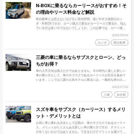
N-BOXに乗るならカーリースがおすすめ！そ
の理由やリース料金など解説
軽自動車とは思えないほど広い室内空間、使いやすさ抜群のホン
ダ・N-BOXですが、ローン購入で乗るかカーリースで乗るか、悩ん
でいる方は多いのではないでしょうか。この記事では、ローン購入
とカーリースの違いやカーリースでN-BOXに乗るメリット、リース
2022/09/24
料金等について詳しく解説いたします。
ホンダ
軽自動車
三菱の車に乗るならサブスクとローン、どっ
ちがお得？
車の入手方法は購入だけではありません。今の時代に適した新しい
車の乗り方として、車のサブスクであるカーリースが注目を集めて
います。ここでは三菱の人気モデルに乗るには、一般的な車の入手
方法であるカーローンと車のサブスクと、どちらがお得になるのか
2022/07/22
を比較検討します。
三菱
未分類
スズキ車をサブスク（カーリース）するメリ
ット・デメリットとは
お得に車に乗れる方法として話題の、車のサブスクであるカーリー
ス。メリットがたくさんある新しい車の乗り方ですが、デメリット
が全くないわけではありません。できるだけデメリットを避けて賢