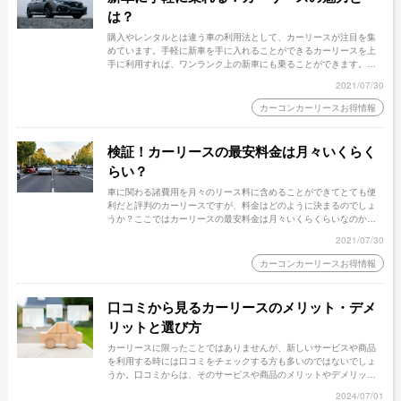
は？
購入やレンタルとは違う車の利用法として、カーリースが注目を集
めています。手軽に新車を手に入れることができるカーリースを上
手に利用すれば、ワンランク上の新車にも乗ることができます。そ
れではカーリースの仕組みや魅力を徹底的に探ってみましょう！
2021/07/30
カーコンカーリースお得情報
検証！カーリースの最安料金は月々いくらく
らい？
車に関わる諸費用を月々のリース料に含めることができてとても便
利だと評判のカーリースですが、料金はどのように決まるのでしょ
うか？ここではカーリースの最安料金は月々いくらくらいなのかを
検証します。さらに、安いだけじゃない、カーコンカーリースもろ
2021/07/30
コミのお得なプランも紹介しますね！
カーコンカーリースお得情報
口コミから見るカーリースのメリット・デメ
リットと選び方
カーリースに限ったことではありませんが、新しいサービスや商品
を利用する時には口コミをチェックする方も多いのではないでしょ
うか。口コミからは、そのサービスや商品のメリットやデメリット
が見えてきます。この記事はカーリースについての良い口コミと悪
2024/07/01
い口コミをチェックし、カーリースにはどのようなメリット・デメ