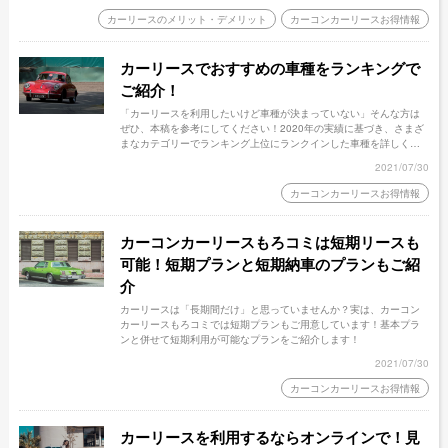
リットがあるのか、またどのようにカーリースを選ぶべきかを解説
カーリースのメリット・デメリット
カーコンカーリースお得情報
します。
カーリースでおすすめの車種をランキングで
ご紹介！
「カーリースを利用したいけど車種が決まっていない」そんな方は
ぜひ、本稿を参考にしてください！2020年の実績に基づき、さまざ
まなカテゴリーでランキング上位にランクインした車種を詳しくご
紹介します！
2021/07/30
カーコンカーリースお得情報
カーコンカーリースもろコミは短期リースも
可能！短期プランと短期納車のプランもご紹
介
カーリースは「長期間だけ」と思っていませんか？実は、カーコン
カーリースもろコミでは短期プランもご用意しています！基本プラ
ンと併せて短期利用が可能なプランをご紹介します！
2021/07/30
カーコンカーリースお得情報
カーリースを利用するならオンラインで！見