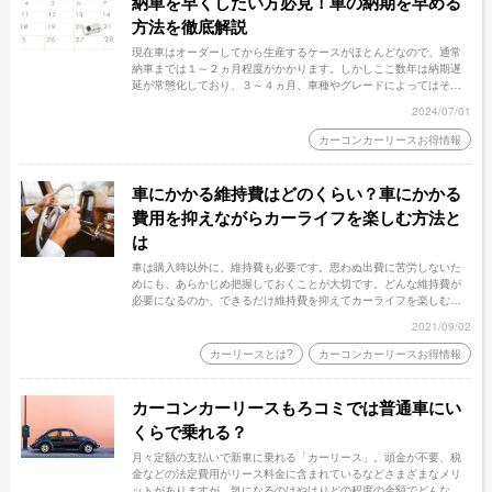
納車を早くしたい方必見！車の納期を早める
方法を徹底解説
現在車はオーダーしてから生産するケースがほとんどなので、通常
納車までは１～２ヵ月程度がかかります。しかしここ数年は納期遅
延が常態化しており、３～４ヵ月、車種やグレードによってはそれ
以上かかるケースも少なくありません。この記事では、納車の時期
2024/07/01
を少しでも早くしたい方に向けて、車の納期を早める方法について
解説します。
カーコンカーリースお得情報
車にかかる維持費はどのくらい？車にかかる
費用を抑えながらカーライフを楽しむ方法と
は
車は購入時以外に、維持費も必要です。思わぬ出費に苦労しないた
めにも、あらかじめ把握しておくことが大切です。どんな維持費が
必要になるのか、できるだけ維持費を抑えてカーライフを楽しむに
はどんな方法があるのかを解説します。
2021/09/02
カーリースとは?
カーコンカーリースお得情報
カーコンカーリースもろコミでは普通車にい
くらで乗れる？
月々定額の支払いで新車に乗れる「カーリース」。頭金が不要、税
金などの法定費用がリース料金に含まれているなどさまざまなメリ
ットがありますが、気になるのはやはりどの程度の金額でどんな車