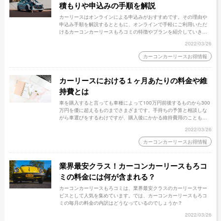
積もりや申込みの手順を解説
カーリースはオンラインによる申込みがおすすめです。その理由や
申込み手順を解説するとともに、オンラインで手軽にご利用いただ
けるカーコンカーリースもろコミの特徴やプランを紹介していきま
す。
2022/03/26
カーコンカーリースお得情報
カーリースにおける１ヶ月あたりの料金や維
持費とは
車を購入すると言っても車種によって100万円前後するものから300
万円を優に超えるものまでさまざまです。手持ちの予算と相談しな
がら車選びをするわけですが、購入後にかかる維持費用のことも忘
れてはなりません。車の１ヵ月あたりの維持費用はどのくらいなの
2022/03/26
でしょうか？カーコンカーリースもろコミの1ヶ月あたりの費用を例
としてご紹介します。
カーコンカーリースお得情報
業界最安クラス！カーコンカーリースもろコ
ミの料金には何が含まれる？
カーコンカーリースもろコミは、業界最安クラスのカーリースサー
ビスとして人気を集めています。では、カーコンカーリースもろコ
ミの毎月の料金の内訳はどうなっているのでしょうか？
2022/03/26