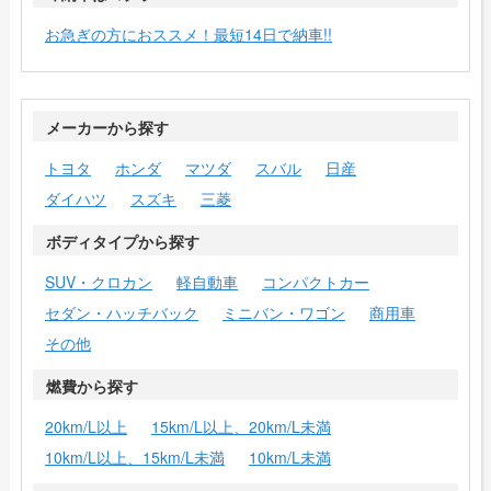
お急ぎの方におススメ！最短14日で納車!!
メーカーから探す
トヨタ
ホンダ
マツダ
スバル
日産
ダイハツ
スズキ
三菱
ボディタイプから探す
SUV・クロカン
軽自動車
コンパクトカー
セダン・ハッチバック
ミニバン・ワゴン
商用車
その他
燃費から探す
20km/L以上
15km/L以上、20km/L未満
10km/L以上、15km/L未満
10km/L未満