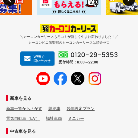
＼カーコンカーリースもろコミが新しく生まれ変わりました！／
カーコンビニ倶楽部のカーコンカーリースは頭金ゼロ
WEBで
問い合わせ
受付時間：8:00～22:00
新車を見る
新車一覧からさがす
即納車
残価設定プラン
電気自動車（EV）
福祉車両
ミニカー
中古車を見る