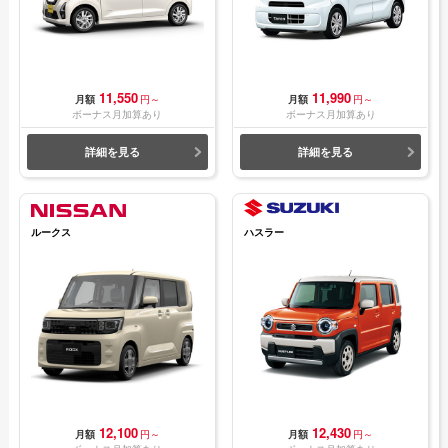
11,550
11,990
月額
円～
月額
円～
ボーナス月加算あり
ボーナス月加算あり
詳細を見る
詳細を見る
ルークス
ハスラー
12,100
12,430
月額
円～
月額
円～