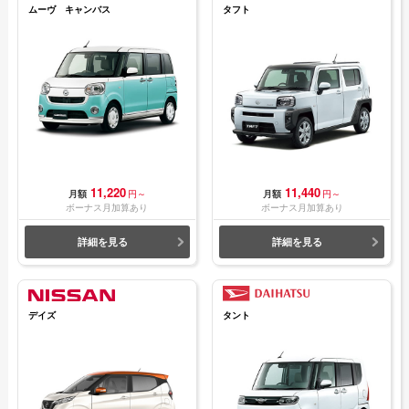
ムーヴ キャンバス
タフト
11,220
11,440
月額
円～
月額
円～
ボーナス月加算あり
ボーナス月加算あり
詳細を見る
詳細を見る
デイズ
タント