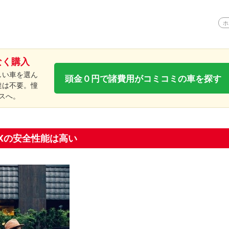
ホ
なく購入
しい車を選ん
頭金０円で諸費用がコミコミの車を探す
達は不要。憧
スへ。
Xの安全性能は高い