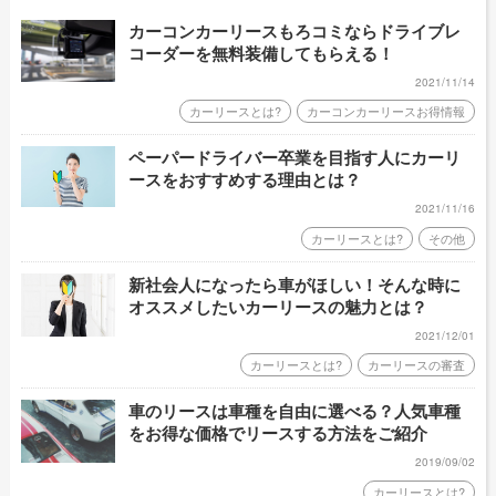
カーコンカーリースもろコミならドライブレ
コーダーを無料装備してもらえる！
2021/11/14
カーリースとは?
カーコンカーリースお得情報
ペーパードライバー卒業を目指す人にカーリ
ースをおすすめする理由とは？
2021/11/16
カーリースとは?
その他
新社会人になったら車がほしい！そんな時に
オススメしたいカーリースの魅力とは？
2021/12/01
カーリースとは?
カーリースの審査
車のリースは車種を自由に選べる？人気車種
をお得な価格でリースする方法をご紹介
2019/09/02
カーリースとは?