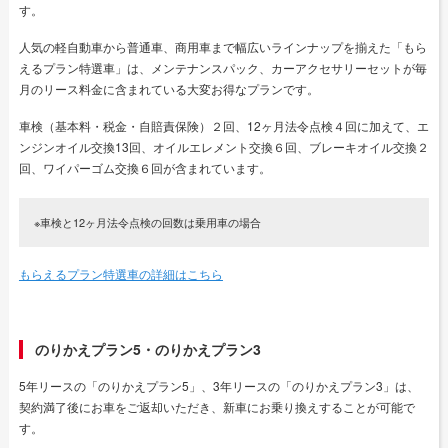
す。
人気の軽自動車から普通車、商用車まで幅広いラインナップを揃えた「もら
えるプラン特選車」は、メンテナンスパック、カーアクセサリーセットが毎
月のリース料金に含まれている大変お得なプランです。
車検（基本料・税金・自賠責保険）２回、12ヶ月法令点検４回に加えて、エ
ンジンオイル交換13回、オイルエレメント交換６回、ブレーキオイル交換２
回、ワイパーゴム交換６回が含まれています。
※車検と12ヶ月法令点検の回数は乗用車の場合
もらえるプラン特選車の詳細はこちら
のりかえプラン5・のりかえプラン3
5年リースの「のりかえプラン5」、3年リースの「のりかえプラン3」は、
契約満了後にお車をご返却いただき、新車にお乗り換えすることが可能で
す。