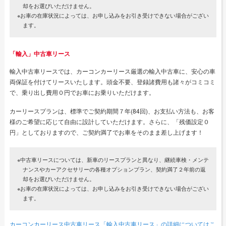
却をお選びいただけません。
※お車の在庫状況によっては、お申し込みをお引き受けできない場合がござい
ます。
「輸入」中古車リース
輸入中古車リースでは、カーコンカーリース厳選の輸入中古車に、安心の車
両保証を付けてリースいたします。頭金不要、登録諸費用も諸々がコミコミ
で、乗り出し費用０円でお車にお乗りいただけます。
カーリースプランは、標準でご契約期間７年(84回)、お支払い方法も、お客
様のご希望に応じて自由に設計していただけます。さらに、「残価設定０
円」としておりますので、ご契約満了でお車をそのまま差し上げます！
※中古車リースについては、新車のリースプランと異なり、継続車検・メンテ
ナンスやカーアクセサリーの各種オプションプラン、契約満了２年前の返
却をお選びいただけません。
※お車の在庫状況によっては、お申し込みをお引き受けできない場合がござい
ます。
カーコンカーリース中古車リース「輸入中古車リース」の詳細についてはこ