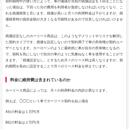
契約期間中の使い方によって、車の価値が当初の残価設定を下回ることにな
った場合は、下回った分の費用を利用者が負担しなければいけなくなり、こ
れを残価精算と言います。残価が高いと月々の利用料金は下がりますが、残
価精算時の負担金額が大きくなる可能性があるので注意しなければいけませ
ん。
残価設定なしのカーリース商品は、このようなデメリットやリスクを解消し
た契約タイプです。残価を設定しないので契約満了で車の所有権が契約ユー
ザーとなります。カーローンのように最終的に車が自分の所有物となるの
で、損耗を気にしないで自分の車のように気兼ねなく車を使用することがで
きます。「残価設定なし」とするため月々のリース料は高くなりますが、契
約期間を長めに設定することで月々のリース料金を抑えています。
料金に維持費は含まれているのか
カーリース商品によっては、月々の利用料金の内訳が異なります。
例えば、◯◯◯という車でカーリース契約を結ぶ場合
A社の料金は１万円/月
B社の料金は２万円/月