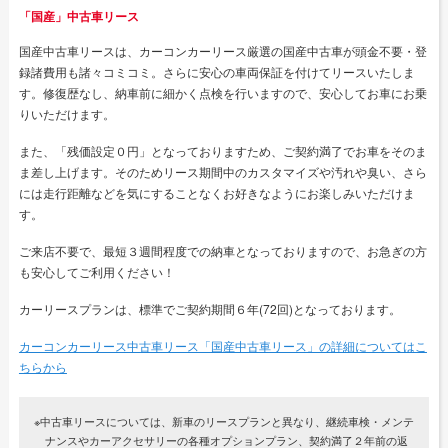
「国産」中古車リース
国産中古車リースは、カーコンカーリース厳選の国産中古車が頭金不要・登
録諸費用も諸々コミコミ。さらに安心の車両保証を付けてリースいたしま
す。修復歴なし、納車前に細かく点検を行いますので、安心してお車にお乗
りいただけます。
また、「残価設定０円」となっておりますため、ご契約満了でお車をそのま
ま差し上げます。そのためリース期間中のカスタマイズや汚れや臭い、さら
には走行距離などを気にすることなくお好きなようにお楽しみいただけま
す。
ご来店不要で、最短３週間程度での納車となっておりますので、お急ぎの方
も安心してご利用ください！
カーリースプランは、標準でご契約期間６年(72回)となっております。
カーコンカーリース中古車リース「国産中古車リース」の詳細についてはこ
ちらから
※中古車リースについては、新車のリースプランと異なり、継続車検・メンテ
ナンスやカーアクセサリーの各種オプションプラン、契約満了２年前の返