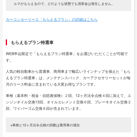
ルマがもらえるので、どのような状態でも清算金は発生しません。
カーコンカーリース「もらえるプラン」の詳細はこちら
もらえるプラン特選車
WEB申込限定で「もらえるプラン特選車」をお選びいただくことが可能で
す。
人気の軽自動車から普通車、商用車まで幅広いラインナップを揃えた「もら
えるプラン特選車」は、メンテナンスパック、カーアクセサリーセットが毎
月のリース料金に含まれている大変お得なプランです。
車検（基本料・税金・自賠責保険）２回、12ヶ月法令点検４回に加えて、エ
ンジンオイル交換13回、オイルエレメント交換６回、ブレーキオイル交換２
回、ワイパーゴム交換６回が含まれています。
※車検と12ヶ月法令点検の回数は乗用車の場合