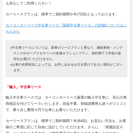
も安心してご利用ください！
カーリースプランは、標準でご契約期間６年(72回)となっております。
カーコンカーリース中古車リース「国産中古車リース」の詳細についてはこ
ちらから
※中古車リースについては、新車のリースプランと異なり、継続車検・メンテ
ナンスやカーアクセサリーの各種オプションプラン、契約満了２年前の返
却をお選びいただけません。
※お車の在庫状況によっては、お申し込みをお引き受けできない場合がござい
ます。
「輸入」中古車リース
輸入中古車リースでは、カーコンカーリース厳選の輸入中古車に、安心の車
両保証を付けてリースいたします。頭金不要、登録諸費用も諸々がコミコミ
で、乗り出し費用０円でお車にお乗りいただけます。
カーリースプランは、標準でご契約期間７年(84回)、お支払い方法も、お客
様のご希望に応じて自由に設計していただけます。さらに、「残価設定０
円」としておりますので、ご契約満了でお車をそのまま差し上げます！