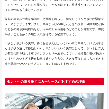
イドさせたら、さらに空間を作ることも可能です。快適性だけでなくタント
は安全性能も充実しています。
前方の車や歩行者を感知すると警報を鳴らし、衝突しそうなときには緊急ブ
レーキがかかります。また、車線からはみ出したときのブザーや障害物があ
るときの発信抑制機能など、近年の安全装備をつけることが可能です。燃費
が良いことも多くの層に人気を得ている秘訣でしょう。
小さな子供がいる夫婦、特にお父さんはかっこいい車に乗りたいけどお母さ
んは子供を連れて移動しやすい車がいいという夫婦にとって、タントは二人
の希望の間を取れる車です。ファミリー層でなくても、維持費が安い車がい
いけどかわいすぎる軽自動車は嫌という人や、大きな荷物も出し入れできる
軽自動車がいいという人にも、タントはおすすめです。
タントへの乗り換えにカーリースがおすすめの理由