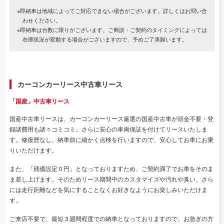
※即納車は地域によってご対応できない場合がございます。詳しくはお問い合
わせください。
※即納車は台数に限りがございます。ご商談・ご契約のタイミングによっては
在庫状況が変動する場合がございますので、予めご了承願います。
カーコンカーリース中古車リース
「国産」中古車リース
国産中古車リースは、カーコンカーリース厳選の国産中古車が頭金不要・登
録諸費用も諸々コミコミ。さらに安心の車両保証を付けてリースいたしま
す。修復歴なし、納車前に細かく点検を行いますので、安心してお車にお乗
りいただけます。
また、「残価設定０円」となっておりますため、ご契約満了でお車をそのま
ま差し上げます。そのためリース期間中のカスタマイズや汚れや臭い、さら
には走行距離などを気にすることなくお好きなようにお楽しみいただけま
す。
ご来店不要で、最短３週間程度での納車となっておりますので、お急ぎの方