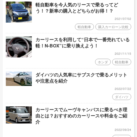
軽自動車を今人気のリースで乗るってど
う！？新車の購入とどちらがお得！？
2021/07/02
軽自動車
購入カーローン比較
カーリースを利用して“日本で一番売れている
軽！N-BOX”に乗り換えよう！
2021/11/15
ホンダ
軽自動車
ダイハツの人気車にサブスクで乗るメリット
や注意点を紹介
2022/07/22
ダイハツ
カーリースでムーヴキャンバスに乗るべき理
由とは？おすすめのカーリースや料金をご紹
介
2022/09/24