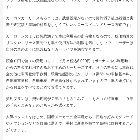
す。
カーコンカーリースもろコミは、残価設定がないので契約満了後は残価と実
際の査定額の差額の精算をしなくていいクローズドエンドリース方式です。
カーローンのように契約満了で車は利用者の所有物となるので、残価精算の
リスクや、リース期間中も車の使用方法の制限を気にしないで、ユーザーは
自分の車のように気兼ねなくカーライフを満喫できます。
頭金０円で諸々の費用コミコミで月々税込8,000円（ボーナス払い利用時）
からの料金で利用できるおすすめのカーリースです。月々の料金には車両代
金の他に車両登録手数料、環境性能割のほか、リース期間中の車検基本料、
自動車重量税、自動車税、自賠責保険が含まれていますので、車の維持にか
かるお金をすべてまとめて管理できます。
契約プランは、契約期間が７年の「もろこみ７」「もろコミ特選車」、９年
の「もろこみ９」のどちらかを選べます。
人気のタントをはじめ、国産メーカーの全車種から、用途や好みでグレード
やオプションなどを自由に選んで、手軽に新車を持てて気軽に維持すること
ができます。