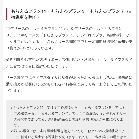
もらえるプラン11・もらえるプラン９・もらえるプラン７（※
特選車を除く）
11年リースの「もらえるプラン11」、９年リースの「もらえるプラン
９」、７年リースの「もらえるプラン７」、いずれのプランも契約満了で
「クルマがもらえる」、さらにリース期間中でも一定期間経過後に返却や乗
り換えがOKとなっています。
契約期間やお支払い方法（ボーナス併用払い・均等払い）も、ライフスタイ
ルに合わせて自由設計いただけます。
リース期間中にライフスタイルに変化があったお客様はもちろん、将来的に
乗り換えが必要になるかもしれないお客様であっても、安心してご利用いた
だけます。
※「もらえるプラン11」では９年経過後から、「もらえるプラン９」では７
年経過後から、「もらえるプラン７」では５年経過後から、それぞれリー
ス期間中であっても、原則解約金なしで返却や乗り換えが可能になりま
す。
※返却の場合には、走行距離制限を超えていたり、おクルマの損耗状況によ
り、精算金が発生する可能性があります。ただし、ご契約満了の場合はク