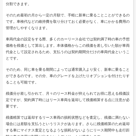
分割できます。
そのため最初の月から一定の月額で、手軽に新車に乗ることことができるの
です。車検代などの維持費を取り分けておく必要がなく、車にかかる費用の
管理がしやすくなります。
車両代金の設定をする際、多くのカーリース会社では契約満了時の車の予想
価格を残価として算出します。本体価格からこの残価を差し引いた額が車両
代金として設定されるため、支払うのは契約期間分だけの車両代金というこ
とです。
そのため、同じ車を乗る期間によっては通常購入より安く、新車に乗ること
ができるのです。その分、車のグレードを上げたりオプションを付けたりす
ることも可能です。
残価分が差し引かれて、月々のリース料金が抑えられてお得に思える残価設
定ですが、契約満了時にはリース車両を返却して残価精算する点に注意が必
要です。
残価精算では返却するリース車両の損耗状態などを査定し、残価に満たない
場合には差額を支払うというリスクがあります。さらに残価精算のため返却
する車にマイナス査定となるような損耗がないようにリース期間中も走行距