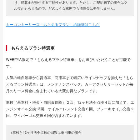
り、精算金が発生する可能性があります。ただし、ご契約満了の場合はク
ルマがもらえるので、どのような状態でも清算金は発生しません。
カーコンカーリース「もらえるプラン」の詳細はこちら
もらえるプラン特選車
WEB申込限定で「もらえるプラン特選車」をお選びいただくことが可能で
す。
人気の軽自動車から普通車、商用車まで幅広いラインナップを揃えた「もら
えるプラン特選車」は、メンテナンスパック、カーアクセサリーセットが毎
月のリース料金に含まれている大変お得なプランです。
車検（基本料・税金・自賠責保険）２回、12ヶ月法令点検４回に加えて、エ
ンジンオイル交換13回、オイルエレメント交換６回、ブレーキオイル交換２
回、ワイパーゴム交換６回が含まれています。
※車検と12ヶ月法令点検の回数は乗用車の場合