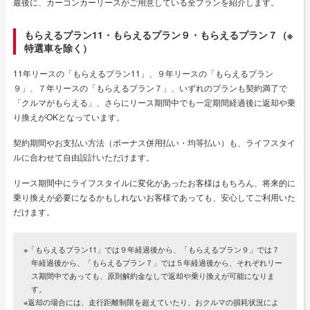
最後に、カーコンカーリースがご用意している全プランを紹介します。
もらえるプラン11・もらえるプラン９・もらえるプラン７（※
特選車を除く）
11年リースの「もらえるプラン11」、９年リースの「もらえるプラン
９」、７年リースの「もらえるプラン７」、いずれのプランも契約満了で
「クルマがもらえる」、さらにリース期間中でも一定期間経過後に返却や乗
り換えがOKとなっています。
契約期間やお支払い方法（ボーナス併用払い・均等払い）も、ライフスタイ
ルに合わせて自由設計いただけます。
リース期間中にライフスタイルに変化があったお客様はもちろん、将来的に
乗り換えが必要になるかもしれないお客様であっても、安心してご利用いた
だけます。
※「もらえるプラン11」では９年経過後から、「もらえるプラン９」では７
年経過後から、「もらえるプラン７」では５年経過後から、それぞれリー
ス期間中であっても、原則解約金なしで返却や乗り換えが可能になりま
す。
※返却の場合には、走行距離制限を超えていたり、おクルマの損耗状況によ