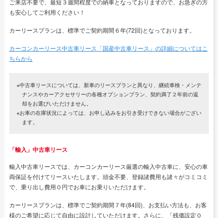
ご来店不要で、最短３週間程度での納車となっておりますので、お急ぎの方
も安心してご利用ください！
カーリースプランは、標準でご契約期間６年(72回)となっております。
カーコンカーリース中古車リース「国産中古車リース」の詳細についてはこ
ちらから
※中古車リースについては、新車のリースプランと異なり、継続車検・メンテ
ナンスやカーアクセサリーの各種オプションプラン、契約満了２年前の返
却をお選びいただけません。
※お車の在庫状況によっては、お申し込みをお引き受けできない場合がござい
ます。
「輸入」中古車リース
輸入中古車リースでは、カーコンカーリース厳選の輸入中古車に、安心の車
両保証を付けてリースいたします。頭金不要、登録諸費用も諸々がコミコミ
で、乗り出し費用０円でお車にお乗りいただけます。
カーリースプランは、標準でご契約期間７年(84回)、お支払い方法も、お客
様のご希望に応じて自由に設計していただけます。さらに、「残価設定０