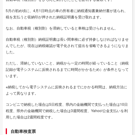
5月の初め頃に、4月1日時点の車の所有者に納税通知書兼納付書が送られ、
税を支払うと収納印が押された納税証明書を受け取れます。
なお、自動車税（種別割）を滞納していると車検は受けられません。
自動車税（種別割）納税証明書は長い間車検に必ず持参しなければなりませ
んでしたが、現在は納税確認が電子化されて提出を省略できるようになりま
した。
ただし、滞納していないこと、納税から一定の時間が経っていること（納税
記録が電子システムに反映されるまでに時間がかかるため）が条件となって
います。
※納税してから電子システムに反映されるまでにかかる時間は、納税方法に
よって異なります。
コンビニで納税した場合は5日程度、県内の金融機関で支払った場合は10日
程度、県外の金融機関で納税した場合は3週間程度、Yahoo!公金支払いを利
用した場合は2週間程度です。
自動車検査票