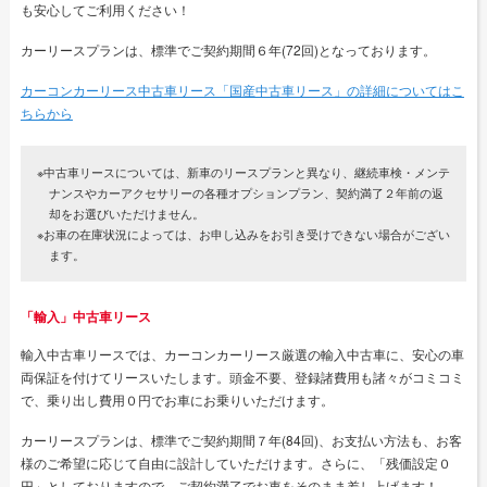
も安心してご利用ください！
カーリースプランは、標準でご契約期間６年(72回)となっております。
カーコンカーリース中古車リース「国産中古車リース」の詳細についてはこ
ちらから
※中古車リースについては、新車のリースプランと異なり、継続車検・メンテ
ナンスやカーアクセサリーの各種オプションプラン、契約満了２年前の返
却をお選びいただけません。
※お車の在庫状況によっては、お申し込みをお引き受けできない場合がござい
ます。
「輸入」中古車リース
輸入中古車リースでは、カーコンカーリース厳選の輸入中古車に、安心の車
両保証を付けてリースいたします。頭金不要、登録諸費用も諸々がコミコミ
で、乗り出し費用０円でお車にお乗りいただけます。
カーリースプランは、標準でご契約期間７年(84回)、お支払い方法も、お客
様のご希望に応じて自由に設計していただけます。さらに、「残価設定０
円」としておりますので、ご契約満了でお車をそのまま差し上げます！