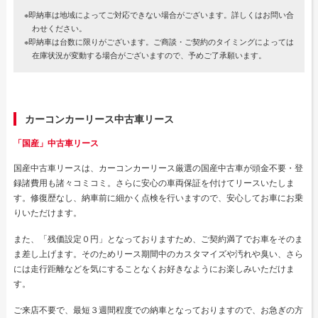
※即納車は地域によってご対応できない場合がございます。詳しくはお問い合
わせください。
※即納車は台数に限りがございます。ご商談・ご契約のタイミングによっては
在庫状況が変動する場合がございますので、予めご了承願います。
カーコンカーリース中古車リース
「国産」中古車リース
国産中古車リースは、カーコンカーリース厳選の国産中古車が頭金不要・登
録諸費用も諸々コミコミ。さらに安心の車両保証を付けてリースいたしま
す。修復歴なし、納車前に細かく点検を行いますので、安心してお車にお乗
りいただけます。
また、「残価設定０円」となっておりますため、ご契約満了でお車をそのま
ま差し上げます。そのためリース期間中のカスタマイズや汚れや臭い、さら
には走行距離などを気にすることなくお好きなようにお楽しみいただけま
す。
ご来店不要で、最短３週間程度での納車となっておりますので、お急ぎの方