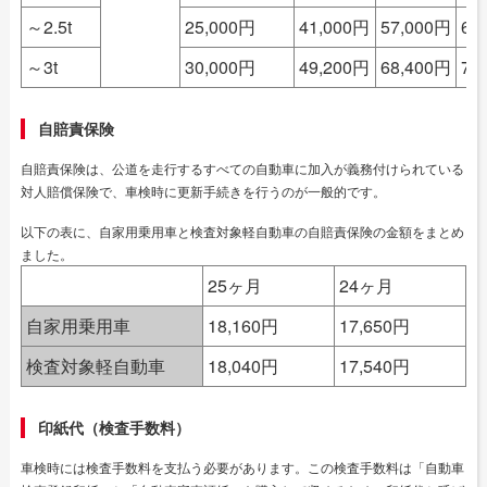
～2.5t
25,000円
41,000円
57,000円
63
～3t
30,000円
49,200円
68,400円
75
自賠責保険
自賠責保険は、公道を走行するすべての自動車に加入が義務付けられている
対人賠償保険で、車検時に更新手続きを行うのが一般的です。
以下の表に、自家用乗用車と検査対象軽自動車の自賠責保険の金額をまとめ
ました。
25ヶ月
24ヶ月
自家用乗用車
18,160円
17,650円
検査対象軽自動車
18,040円
17,540円
印紙代（検査手数料）
車検時には検査手数料を支払う必要があります。この検査手数料は「自動車