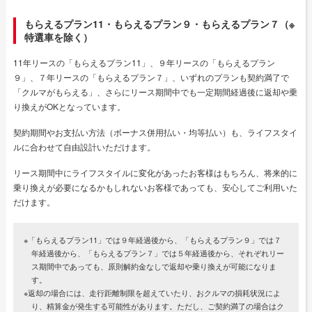
もらえるプラン11・もらえるプラン９・もらえるプラン７（※
特選車を除く）
11年リースの「もらえるプラン11」、９年リースの「もらえるプラン
９」、７年リースの「もらえるプラン７」、いずれのプランも契約満了で
「クルマがもらえる」、さらにリース期間中でも一定期間経過後に返却や乗
り換えがOKとなっています。
契約期間やお支払い方法（ボーナス併用払い・均等払い）も、ライフスタイ
ルに合わせて自由設計いただけます。
リース期間中にライフスタイルに変化があったお客様はもちろん、将来的に
乗り換えが必要になるかもしれないお客様であっても、安心してご利用いた
だけます。
※「もらえるプラン11」では９年経過後から、「もらえるプラン９」では７
年経過後から、「もらえるプラン７」では５年経過後から、それぞれリー
ス期間中であっても、原則解約金なしで返却や乗り換えが可能になりま
す。
※返却の場合には、走行距離制限を超えていたり、おクルマの損耗状況によ
り、精算金が発生する可能性があります。ただし、ご契約満了の場合はク