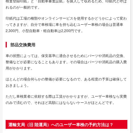
検査登録印紙」と「自動車審査証紙」を購入して収めるため、印紙代と呼ば
れるのが一般的です。
印紙代は工場の種類やオンラインサービスを使用するかどうかによって変わ
ってきますが、自分で車検場に車を持ち込むユーザー車検の場合は普通車
2,300円、小型自動車・軽自動車は2,200円です。
部品交換費用
車の状態によっては、保安基準に適合させるためにパーツや消耗品の交換、
整備などが必要になることもあります。その場合はパーツや消耗品の購入費
用がかかります。
ほとんどの場合何らかの整備が必要になるので、ある程度の予算は確保して
おきましょう。
ただし車検業者に依頼する際は工賃がかかりますが、ユーザー車検なら実費
のみで済むので、それほど高額にはならないケースがほとんどです。
運輸支局（旧 陸運局）へのユーザー車検の予約方法は？