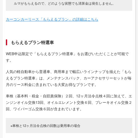
ルマがもらえるので、どのような状態でも清算金は発生しません。
カーコンカーリース「もらえるプラン」の詳細はこちら
もらえるプラン特選車
WEB申込限定で「もらえるプラン特選車」をお選びいただくことが可能で
す。
人気の軽自動車から普通車、商用車まで幅広いラインナップを揃えた「もら
えるプラン特選車」は、メンテナンスパック、カーアクセサリーセットが毎
月のリース料金に含まれている大変お得なプランです。
車検（基本料・税金・自賠責保険）２回、12ヶ月法令点検４回に加えて、エ
ンジンオイル交換13回、オイルエレメント交換６回、ブレーキオイル交換２
回、ワイパーゴム交換６回が含まれています。
※車検と12ヶ月法令点検の回数は乗用車の場合