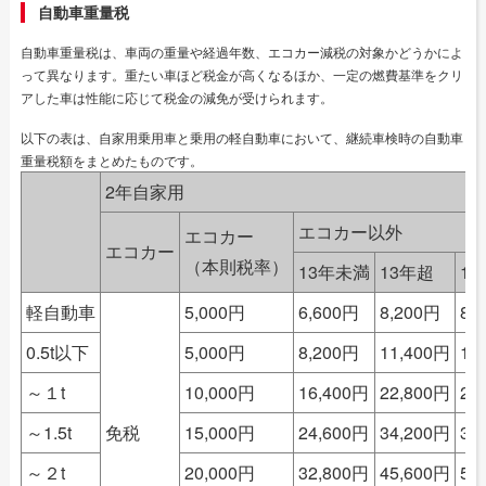
自動車重量税
自動車重量税は、車両の重量や経過年数、エコカー減税の対象かどうかによ
って異なります。重たい車ほど税金が高くなるほか、一定の燃費基準をクリ
アした車は性能に応じて税金の減免が受けられます。
以下の表は、自家用乗用車と乗用の軽自動車において、継続車検時の自動車
重量税額をまとめたものです。
2年自家用
エコカー以外
エコカー
エコカー
（本則税率）
13年未満
13年超
1
軽自動車
5,000円
6,600円
8,200円
8,
0.5t以下
5,000円
8,200円
11,400円
12
～１t
10,000円
16,400円
22,800円
25
～1.5t
免税
15,000円
24,600円
34,200円
37
～２t
20,000円
32,800円
45,600円
50