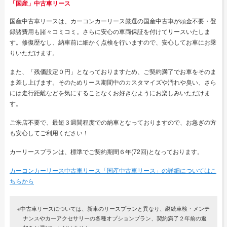
「国産」中古車リース
国産中古車リースは、カーコンカーリース厳選の国産中古車が頭金不要・登
録諸費用も諸々コミコミ。さらに安心の車両保証を付けてリースいたしま
す。修復歴なし、納車前に細かく点検を行いますので、安心してお車にお乗
りいただけます。
また、「残価設定０円」となっておりますため、ご契約満了でお車をそのま
ま差し上げます。そのためリース期間中のカスタマイズや汚れや臭い、さら
には走行距離などを気にすることなくお好きなようにお楽しみいただけま
す。
ご来店不要で、最短３週間程度での納車となっておりますので、お急ぎの方
も安心してご利用ください！
カーリースプランは、標準でご契約期間６年(72回)となっております。
カーコンカーリース中古車リース「国産中古車リース」の詳細についてはこ
ちらから
※中古車リースについては、新車のリースプランと異なり、継続車検・メンテ
ナンスやカーアクセサリーの各種オプションプラン、契約満了２年前の返