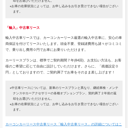
却をお選びいただけません。
※お車の在庫状況によっては、お申し込みをお引き受けできない場合がござい
ます。
「輸入」中古車リース
輸入中古車リースでは、カーコンカーリース厳選の輸入中古車に、安心の車
両保証を付けてリースいたします。頭金不要、登録諸費用も諸々がコミコミ
で、乗り出し費用０円でお車にお乗りいただけます。
カーリースプランは、標準でご契約期間７年(84回)、お支払い方法も、お客
様のご希望に応じて自由に設計していただけます。さらに、「残価設定０
円」としておりますので、ご契約満了でお車をそのまま差し上げます！
※中古車リースについては、新車のリースプランと異なり、継続車検・メンテ
ナンスやカーアクセサリーの各種オプションプラン、契約満了２年前の返
却をお選びいただけません。
※お車の在庫状況によっては、お申し込みをお引き受けできない場合がござい
ます。
カーコンカーリース中古車リース「輸入中古車リース」の詳細についてはこ