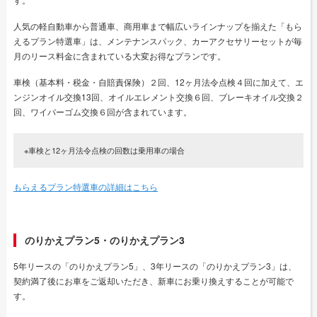
人気の軽自動車から普通車、商用車まで幅広いラインナップを揃えた「もら
えるプラン特選車」は、メンテナンスパック、カーアクセサリーセットが毎
月のリース料金に含まれている大変お得なプランです。
車検（基本料・税金・自賠責保険）２回、12ヶ月法令点検４回に加えて、エ
ンジンオイル交換13回、オイルエレメント交換６回、ブレーキオイル交換２
回、ワイパーゴム交換６回が含まれています。
※車検と12ヶ月法令点検の回数は乗用車の場合
もらえるプラン特選車の詳細はこちら
のりかえプラン5・のりかえプラン3
5年リースの「のりかえプラン5」、3年リースの「のりかえプラン3」は、
契約満了後にお車をご返却いただき、新車にお乗り換えすることが可能で
す。