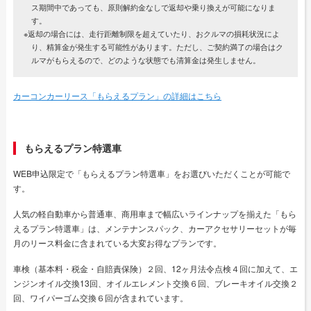
ス期間中であっても、原則解約金なしで返却や乗り換えが可能になりま
す。
※返却の場合には、走行距離制限を超えていたり、おクルマの損耗状況によ
り、精算金が発生する可能性があります。ただし、ご契約満了の場合はク
ルマがもらえるので、どのような状態でも清算金は発生しません。
カーコンカーリース「もらえるプラン」の詳細はこちら
もらえるプラン特選車
WEB申込限定で「もらえるプラン特選車」をお選びいただくことが可能で
す。
人気の軽自動車から普通車、商用車まで幅広いラインナップを揃えた「もら
えるプラン特選車」は、メンテナンスパック、カーアクセサリーセットが毎
月のリース料金に含まれている大変お得なプランです。
車検（基本料・税金・自賠責保険）２回、12ヶ月法令点検４回に加えて、エ
ンジンオイル交換13回、オイルエレメント交換６回、ブレーキオイル交換２
回、ワイパーゴム交換６回が含まれています。