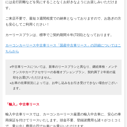
には走行距離などを気にすることなくお好きなようにお楽しみいただけま
す。
ご来店不要で、最短３週間程度での納車となっておりますので、お急ぎの方
も安心してご利用ください！
カーリースプランは、標準でご契約期間６年(72回)となっております。
カーコンカーリース中古車リース「国産中古車リース」の詳細についてはこ
ちらから
※中古車リースについては、新車のリースプランと異なり、継続車検・メンテ
ナンスやカーアクセサリーの各種オプションプラン、契約満了２年前の返
却をお選びいただけません。
※お車の在庫状況によっては、お申し込みをお引き受けできない場合がござい
ます。
「輸入」中古車リース
輸入中古車リースでは、カーコンカーリース厳選の輸入中古車に、安心の車
両保証を付けてリースいたします。頭金不要、登録諸費用も諸々がコミコミ
で、乗り出し費用０円でお車にお乗りいただけます。