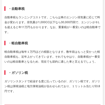
・自動車税
自動車税もランニングコストです。こちらは車のエンジン排気量に応じて料
金が変わります。排気量が1,000CC以下なら30,000円弱で、エンジンが６L
を超えると年11万円もかかります。なお、重量税が一番安いのは軽自動車で
す。
・軽自動車税
軽自動車税は毎年１万円ほどの税額となります。数年前はもっと安かった軽
自動車税も、近年上がってきています。それでもやはり、自動車税が一番安
いのは軽自動車となるため、現在でも節約に適した車と言えるでしょう。
・ガソリン税
ガソリンスタンドで給油する度に払っているのが、ガソリン税です。ガソリ
ン税は揮発油税と地方揮発油税が合わせられており、１リットル当たり53.8
円です。