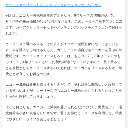
カーコンカーリースもろコミのシミュレーションはこちらから
例えば、エコカー減税対象車のアルトなら、9年リースの108回払いで、
月々均等の税込価格が15,840円となります。このカーリース基本プランに加
えて、カーアクセサリーセットやメンテナンスパックをオプションで付けら
れます。
カーリースで選べる車も、その多くがエコカー減税対象になってきていま
す。車を購入する時はもちろん、カーリースの場合でもエコカーを選ぶのが
賢明です。カーコンカーリースもろコミは、もろコミ7（７年リース）やも
ろコミ9（９年リース）といった契約期間になっていますので、長く乗るこ
とを前提としてカーリースするのであれば、エコカーをリースする方が、燃
費などが良くてお得なのです。
エコカー減税は新車を購入するときだけで、それ以外は関係ないと誤解して
いる方もいますが、カーリースでもエコカー減税が受けられるということを
しっかり理解しておきましょう。
そして何よりも、エコカーは減税を受けられるだけでなく、燃費もよく、環
境負荷も小さい素晴らしい車です。賢くお得にカーリースを利用して、環境
にやさしいドライブを楽しみましょう！