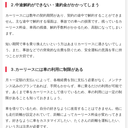
２.中途解約ができない・違約金がかかってしまう
カーリースには数年の契約期間があり、契約の途中で解約することができま
せん。主な途中で解約する場面は、事故での車への損害です。残っているカ
ーリース料金、車両の残価、解約手数料がかかるため、高額になってしまい
ます。
短い期間で車を乗り換えたいという方はあまりカーリースに適さないでしょ
う。また、事故などでの突発的な出費を防ぐため、安全運転の意識を常に持
つことが大切です。
３.カーリースには車の利用に制限がある
月々一定額の支払いによって、各種経費を別に支払う必要がなく、メンテナ
ンス込みのプランであれば、手間もかからず、車に乗るだけの利用が可能で
す。あくまで車をカーリースとして借りているため、車の利用には一定の制
限があることも知っておきましょう。
車を借りているため、自分の好きなように改造することはできません。他に
も走行距離が設定されていて、距離によってカーリース料金が変わってきま
す。好きなように車をカスタマイズしたい、たくさんの距離を運転したい、
という方は注意が必要です。