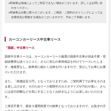
※即納車は地域によってご対応できない場合がございます。詳しくはお問い合
わせください。
※即納車は台数に限りがございます。ご商談・ご契約のタイミングによっては
在庫状況が変動する場合がございますので、予めご了承願います。
カーコンカーリース中古車リース
「国産」中古車リース
国産中古車リースは、カーコンカーリース厳選の国産中古車が頭金不要・登
録諸費用も諸々コミコミ。さらに安心の車両保証を付けてリースいたしま
す。修復歴なし、納車前に細かく点検を行いますので、安心してお車にお乗
りいただけます。
また、「残価設定０円」となっておりますため、ご契約満了でお車をそのま
ま差し上げます。そのためリース期間中のカスタマイズや汚れや臭い、さら
には走行距離などを気にすることなくお好きなようにお楽しみいただけま
す。
ご来店不要で、最短３週間程度での納車となっておりますので、お急ぎの方
も安心してご利用ください！