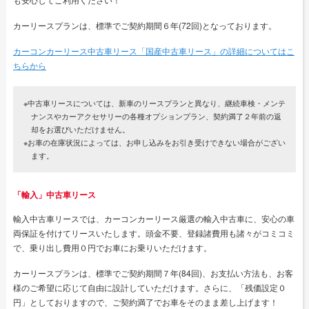
カーリースプランは、標準でご契約期間６年(72回)となっております。
カーコンカーリース中古車リース「国産中古車リース」の詳細についてはこ
ちらから
※中古車リースについては、新車のリースプランと異なり、継続車検・メンテ
ナンスやカーアクセサリーの各種オプションプラン、契約満了２年前の返
却をお選びいただけません。
※お車の在庫状況によっては、お申し込みをお引き受けできない場合がござい
ます。
「輸入」中古車リース
輸入中古車リースでは、カーコンカーリース厳選の輸入中古車に、安心の車
両保証を付けてリースいたします。頭金不要、登録諸費用も諸々がコミコミ
で、乗り出し費用０円でお車にお乗りいただけます。
カーリースプランは、標準でご契約期間７年(84回)、お支払い方法も、お客
様のご希望に応じて自由に設計していただけます。さらに、「残価設定０
円」としておりますので、ご契約満了でお車をそのまま差し上げます！