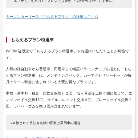
ルマがもらえるので、どのような状態でも清算金は発生しません。
カーコンカーリース「もらえるプラン」の詳細はこちら
もらえるプラン特選車
WEB申込限定で「もらえるプラン特選車」をお選びいただくことが可能で
す。
人気の軽自動車から普通車、商用車まで幅広いラインナップを揃えた「もら
えるプラン特選車」は、メンテナンスパック、カーアクセサリーセットが毎
月のリース料金に含まれている大変お得なプランです。
車検（基本料・税金・自賠責保険）２回、12ヶ月法令点検４回に加えて、エ
ンジンオイル交換13回、オイルエレメント交換６回、ブレーキオイル交換２
回、ワイパーゴム交換６回が含まれています。
※車検と12ヶ月法令点検の回数は乗用車の場合