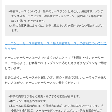
※中古車リースについては、新車のリースプランと異なり、継続車検・メンテ
ナンスやカーアクセサリーの各種オプションプラン、契約満了２年前の返
却をお選びいただけません。
※お車の在庫状況によっては、お申し込みをお引き受けできない場合がござい
ます。
カーコンカーリース中古車リース「輸入中古車リース」の詳細についてはこ
ちらから
カーコンカーリースは一人でも多くの方にとって「利用しやすいカーリー
ス」であるよう、お客様のライフプランに応じたさまざまなプランをご用意
しています。
自分に合うカーリースをお探しの方、安心・安全で楽しいカーライフを送り
たい方はぜひ、カーコンカーリースをご検討ください！
※特典の内容は予告なく変更・終了する可能性があります。
※本コラム公開時点の情報です。
※本コラムに掲載の内容は、公開時点に確認した内容に基づいたものです。法
令規則や金利改定、メーカーモデルチェンジなどにより異なる場合がござ