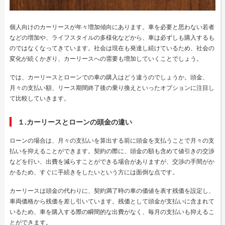
個人向けのカーリースが年々増加傾向にあります。車を必要と思わない若者
などの増加や、ライフスタイルの多様化などから、車は必ずしも購入するも
のではなくなってきています。社会は現在も発達し続けているため、社会の
変化が続くかぎり、カーリースへの需要も増加していくことでしょう。
では、カーリースとローンでの車の購入はどう違うのでしょうか。頭金、
月々の支払い額、リース期間終了後の乗り換えといったオプションに注目し
て比較していきます。
１.カーリースとローンの頭金の違い
ローンの場合は、月々の支払いを算出する前に頭金を支払うことで月々の支
払いを抑えることができます。契約の際に、頭金の額も含めて値引きの交渉
などを行い、出費を減らすことができる場合がありますが、交渉の手間がか
かるため、すぐに手続きをしたいという方には面倒な点です。
カーリースは頭金の代わりに、契約満了時の車の価値を表す残価を設定し、
車両価格から残価を差し引いています。残価として頭金が支払いに含まれて
いるため、車を購入する際の瞬間的な出費がなく、毎月の支払いも抑えるこ
とができます。