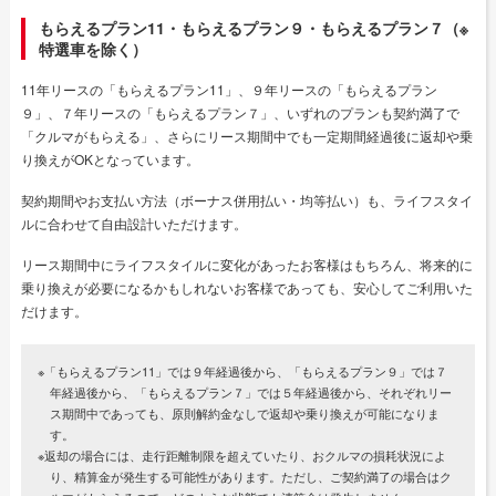
もらえるプラン11・もらえるプラン９・もらえるプラン７（※
特選車を除く）
11年リースの「もらえるプラン11」、９年リースの「もらえるプラン
９」、７年リースの「もらえるプラン７」、いずれのプランも契約満了で
「クルマがもらえる」、さらにリース期間中でも一定期間経過後に返却や乗
り換えがOKとなっています。
契約期間やお支払い方法（ボーナス併用払い・均等払い）も、ライフスタイ
ルに合わせて自由設計いただけます。
リース期間中にライフスタイルに変化があったお客様はもちろん、将来的に
乗り換えが必要になるかもしれないお客様であっても、安心してご利用いた
だけます。
※「もらえるプラン11」では９年経過後から、「もらえるプラン９」では７
年経過後から、「もらえるプラン７」では５年経過後から、それぞれリー
ス期間中であっても、原則解約金なしで返却や乗り換えが可能になりま
す。
※返却の場合には、走行距離制限を超えていたり、おクルマの損耗状況によ
り、精算金が発生する可能性があります。ただし、ご契約満了の場合はク