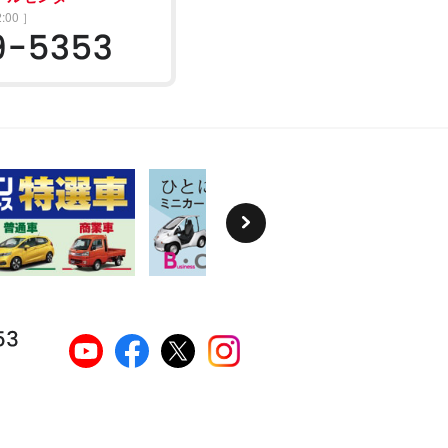
:00 ］