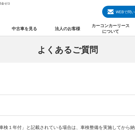
頭金ゼロ
WEBで問
カーコンカーリース
中古車を見る
法人のお客様
について
のクルマ見る
国産中古車
カーコンカーリースと
よくあるご質問
000円のクルマを見る
輸入中古車
初めての方のカーリー
000円のクルマを見る
プランについて
000円のクルマを見る
オプションについて
上のクルマを見る
よくある質問
？
で納車）
車検１年付」と記載されている場合は、車検整備を実施してから納