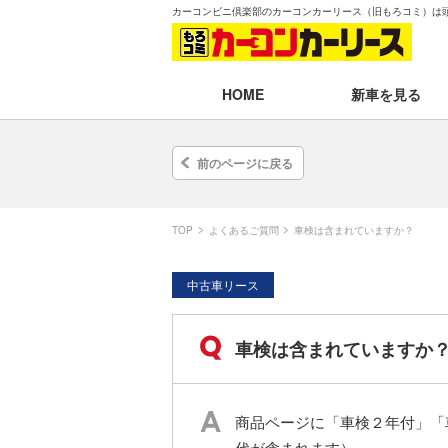
カーコンビニ倶楽部のカーコンカーリース（旧もろコミ）は
新車を見る
HOME
月々30,000円以下
前のページに戻る
月々30,001～35,
月々35,001～40,
TOP
よくあるご質問
車検は含まれていますか？
月々40,001～50,
中古車リース
月々50,001円以
車検は含まれていますか
新車一覧から選ぶ
即納車（最短14日
商品ページに「車検２年付」「
残価設定プラン
代が含まれます）。