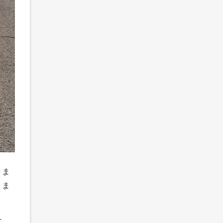
きま
りま
す