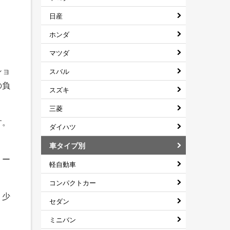
日産
ホンダ
マツダ
ショ
スバル
の負
スズキ
三菱
す。
ダイハツ
車タイプ別
リー
軽自動車
コンパクトカー
、少
セダン
ミニバン