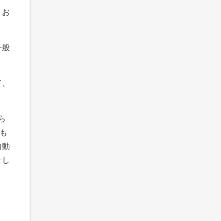
、お
一般
て、
ら
も
自動
計し