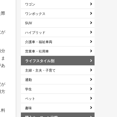
ワゴン
た際
ワンボックス
SUV
意が
ハイブリッド
介護車・福祉車両
額分
営業車・社用車
。ま
ライフスタイル別
があ
主婦・主夫・子育て
通勤
定が
学生
用方
ペット
趣味
ス料