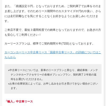
また、「残価設定０円」となっておりますため、ご契約満了でお車をそのま
ま差し上げます。そのためリース期間中のカスタマイズや汚れや臭い、さら
には走行距離などを気にすることなくお好きなようにお楽しみいただけま
す。
ご来店不要で、最短３週間程度での納車となっておりますので、お急ぎの方
も安心してご利用ください！
カーリースプランは、標準でご契約期間６年(72回)となっております。
カーコンカーリース中古車リース「国産中古車リース」の詳細についてはこ
ちらから
※中古車リースについては、新車のリースプランと異なり、継続車検・メンテ
ナンスやカーアクセサリーの各種オプションプラン、契約満了２年前の返
却をお選びいただけません。
※お車の在庫状況によっては、お申し込みをお引き受けできない場合がござい
ます。
「輸入」中古車リース