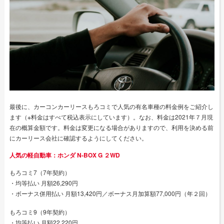
最後に、カーコンカーリースもろコミで人気の有名車種の料金例をご紹介し
ます（※料金はすべて税込表示にしています）。なお、料金は2021年７月現
在の概算金額です。料金は変更になる場合がありますので、利用を決める前
にカーリース会社に確認するようにしてください。
人気の軽自動車：ホンダ N-BOX G ２WD
もろコミ7（7年契約）
・均等払い 月額26,290円
・ボーナス併用払い 月額13,420円／ボーナス月加算額77,000円（年２回）
もろコミ9（9年契約）
・均等払い 月額22,220円