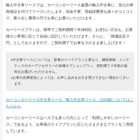
輸入中古車リースでは、カーコンカーリース厳選の輸入中古車に、安心の車
両保証を付けてリースいたします。頭金不要、登録諸費用も諸々がコミコミ
で、乗り出し費用０円でお車にお乗りいただけます。
カーリースプランは、標準でご契約期間７年(84回)、お支払い方法も、お客
様のご希望に応じて自由に設計していただけます。さらに、「残価設定０
円」としておりますので、ご契約満了でお車をそのまま差し上げます！
※中古車リースについては、新車のリースプランと異なり、継続車検・メンテ
ナンスやカーアクセサリーの各種オプションプラン、契約満了２年前の返
却をお選びいただけません。
※お車の在庫状況によっては、お申し込みをお引き受けできない場合がござい
ます。
カーコンカーリース中古車リース「輸入中古車リース」の詳細についてはこ
ちらから
カーコンカーリースは一人でも多くの方にとって「利用しやすいカーリー
ス」であるよう、お客様のライフプランに応じたさまざまなプランをご用意
しています。