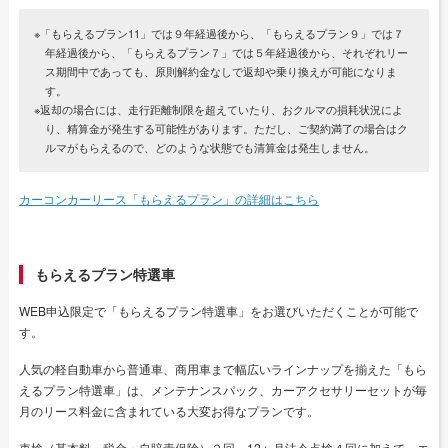
※「もらえるプラン11」では９年経過後から、「もらえるプラン９」では７
年経過後から、「もらえるプラン７」では５年経過後から、それぞれリー
ス期間中であっても、原則解約金なしで返却や乗り換えが可能になりま
す。
※返却の場合には、走行距離制限を超えていたり、おクルマの損耗状況によ
り、精算金が発生する可能性があります。ただし、ご契約満了の場合はク
ルマがもらえるので、どのような状態でも清算金は発生しません。
カーコンカーリース「もらえるプラン」の詳細はこちら
もらえるプラン特選車
WEB申込限定で「もらえるプラン特選車」をお選びいただくことが可能で
す。
人気の軽自動車から普通車、商用車まで幅広いラインナップを揃えた「もら
えるプラン特選車」は、メンテナンスパック、カーアクセサリーセットが毎
月のリース料金に含まれている大変お得なプランです。
車検（基本料・税金・自賠責保険）２回、12ヶ月法令点検４回に加えて、エ