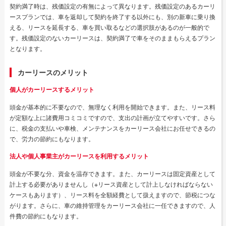
契約満了時は、残価設定の有無によって異なります。残価設定のあるカーリ
ースプランでは、車を返却して契約を終了する以外にも、別の新車に乗り換
える、リースを延長する、車を買い取るなどの選択肢があるのが一般的で
す。残価設定のないカーリースは、契約満了で車をそのままもらえるプラン
となります。
カーリースのメリット
個人がカーリースするメリット
頭金が基本的に不要なので、無理なく利用を開始できます。また、リース料
が定額な上に諸費用コミコミですので、支出の計画が立てやすいです。さら
に、税金の支払いや車検、メンテナンスをカーリース会社にお任せできるの
で、労力の節約にもなります。
法人や個人事業主がカーリースを利用するメリット
頭金が不要な分、資金を温存できます。また、カーリースは固定資産として
計上する必要がありませんし（※リース資産として計上しなければならない
ケースもあります）、リース料を全額経費として扱えますので、節税につな
がります。さらに、車の維持管理をカーリース会社に一任できますので、人
件費の節約にもなります。