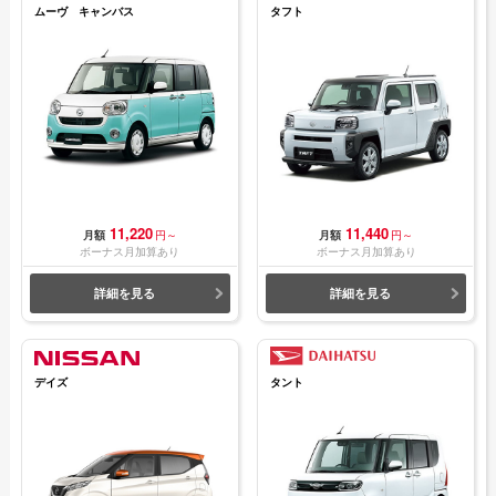
ムーヴ キャンバス
タフト
11,220
11,440
月額
円～
月額
円～
ボーナス月加算あり
ボーナス月加算あり
詳細を見る
詳細を見る
デイズ
タント