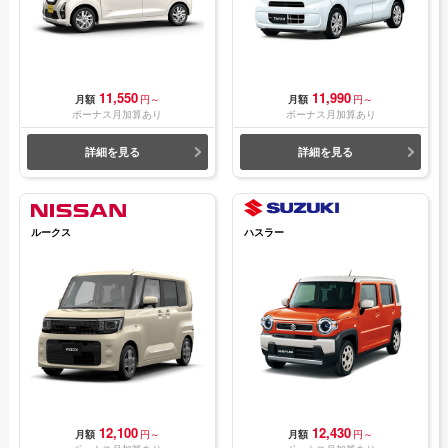
11,550
11,990
月額
円～
月額
円～
ボーナス月加算あり
ボーナス月加算あり
詳細を見る
詳細を見る
ルークス
ハスラー
12,100
12,430
月額
円～
月額
円～