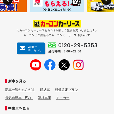
＼カーコンカーリースもろコミが新しく生まれ変わりました！／
カーコンビニ倶楽部のカーコンカーリースは頭金ゼロ
WEBで
問い合わせ
受付時間：8:00～22:00
新車を見る
新車一覧からさがす
即納車
残価設定プラン
電気自動車（EV）
福祉車両
ミニカー
中古車を見る