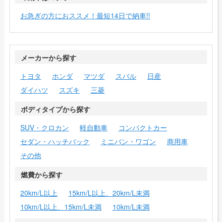
お急ぎの方におススメ！最短14日で納車!!
メーカーから探す
トヨタ
ホンダ
マツダ
スバル
日産
ダイハツ
スズキ
三菱
ボディタイプから探す
SUV・クロカン
軽自動車
コンパクトカー
セダン・ハッチバック
ミニバン・ワゴン
商用車
その他
燃費から探す
20km/L以上
15km/L以上、20km/L未満
10km/L以上、15km/L未満
10km/L未満