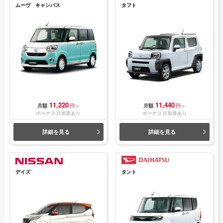
ムーヴ キャンバス
タフト
11,220
11,440
月額
円～
月額
円～
ボーナス月加算あり
ボーナス月加算あり
詳細を見る
詳細を見る
デイズ
タント