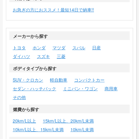
お急ぎの方におススメ！最短14日で納車!!
メーカーから探す
トヨタ
ホンダ
マツダ
スバル
日産
ダイハツ
スズキ
三菱
ボディタイプから探す
SUV・クロカン
軽自動車
コンパクトカー
セダン・ハッチバック
ミニバン・ワゴン
商用車
その他
燃費から探す
20km/L以上
15km/L以上、20km/L未満
10km/L以上、15km/L未満
10km/L未満