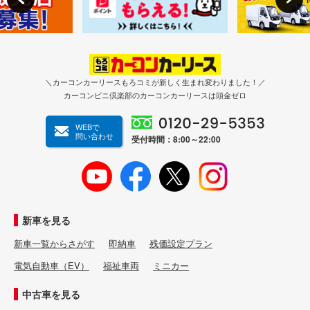
＼カーコンカーリースもろコミが新しく生まれ変わりました！／
カーコンビニ倶楽部のカーコンカーリースは頭金ゼロ
WEBで
問い合わせ
受付時間：8:00～22:00
新車を見る
新車一覧からさがす
即納車
残価設定プラン
電気自動車（EV）
福祉車両
ミニカー
中古車を見る