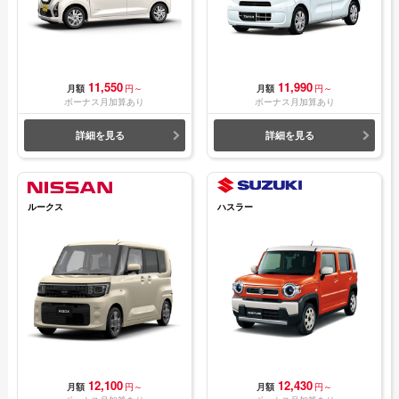
11,550
11,990
月額
円～
月額
円～
ボーナス月加算あり
ボーナス月加算あり
詳細を見る
詳細を見る
ルークス
ハスラー
12,100
12,430
月額
円～
月額
円～