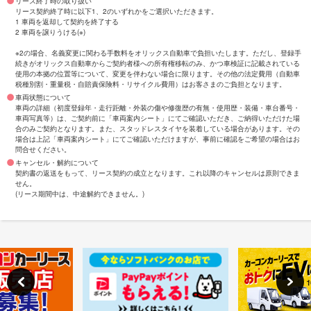
リース終了時の取り扱い
リース契約終了時に以下1、2のいずれかをご選択いただきます。
1 車両を返却して契約を終了する
2 車両を譲りうける(※)
※2の場合、名義変更に関わる手数料をオリックス自動車で負担いたします。ただし、登録手
続きがオリックス自動車からご契約者様への所有権移転のみ、かつ車検証に記載されている
使用の本拠の位置等について、変更を伴わない場合に限ります。その他の法定費用（自動車
税種別割・重量税・自賠責保険料・リサイクル費用）はお客さまのご負担となります。
車両状態について
車両の詳細（初度登録年・走行距離・外装の傷や修復歴の有無・使用歴・装備・車台番号・
車両写真等）は、ご契約前に「車両案内シート」にてご確認いただき、ご納得いただけた場
合のみご契約となります。また、スタッドレスタイヤを装着している場合があります。その
場合は上記「車両案内シート」にてご確認いただけますが、事前に確認をご希望の場合はお
問合せください。
キャンセル・解約について
契約書の返送をもって、リース契約の成立となります。これ以降のキャンセルは原則できま
せん。
(リース期間中は、中途解約できません。)