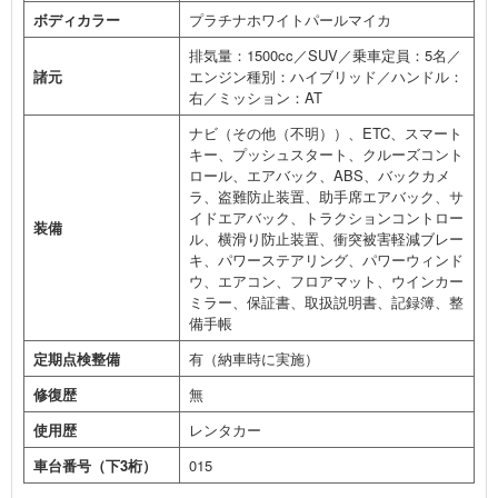
ボディカラー
プラチナホワイトパールマイカ
排気量：1500cc／SUV／乗車定員：5名／
諸元
エンジン種別：ハイブリッド／ハンドル：
右／ミッション：AT
ナビ（その他（不明））、ETC、スマート
キー、プッシュスタート、クルーズコント
ロール、エアバック、ABS、バックカメ
ラ、盗難防止装置、助手席エアバック、サ
イドエアバック、トラクションコントロー
装備
ル、横滑り防止装置、衝突被害軽減ブレー
キ、パワーステアリング、パワーウィンド
ウ、エアコン、フロアマット、ウインカー
ミラー、保証書、取扱説明書、記録簿、整
備手帳
定期点検整備
有（納車時に実施）
修復歴
無
使用歴
レンタカー
車台番号（下3桁）
015