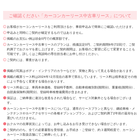
ご確認ください「カーコンカーリース中古車リース」について
お客様がカーコンカーリースをご利用頂けるか、事前申込みで簡単にご確認いただけます。
申込みと同時にご契約が確定するものではありません。
掲載のお支払い例は頭金0円での概算額です。
カーコンカーリース中古車リースのプランは、残価設定0円、ご契約期間6年(72回)で、ご契
約満了でおクルマを差し上げます。ご契約期間は、お客様のご要望に応じて変更することも
可能です。詳しくはご商談時の専任担当者にお申し付けください。
ご契約には、審査があります。
掲載の写真はボディ・インテリアのカラーなどが、実物と異なって見える場合があります。
掲載の概算リース料は2024年12月現在の基準で算出しています。リース料は税率改定その他
により予告なく変更する場合があります。
リース料金には、車両本体価格、登録時手数料、自動車税種別割(期間分)、重量税(期間分) 、
自賠責保険料(期間分)、登録時車検整備費用が含まれます。
保証は、ご納車後に違法な改造をされた場合など、サービス対象外となる場合がございま
す。
カーコンカーリース中古車リースについては、通常のリースプランと異なり、継続車検・メ
ンテナンスやカーアクセサリーの各種オプションプラン、およびご契約満了2年前の返却をお
選びいただけません。
おクルマの在庫状況によっては、お申し込みをお引き受けできない場合がございます。
ご契約ののち、全ての必要書類を受領後、お手続き・ご登録で、約３週間程度で、カーコン
カーリース取扱店舗にてご納車いたします。