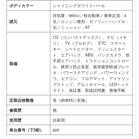
ボディカラー
シャイニングホワイトパール
排気量：660cc／軽自動車／乗車定員：4
諸元
名／エンジン種別：ガソリン／ハンドル：
右／ミッション：AT
CD（コンパクトディスク）、ナビ（メモ
リ）、TV（フルセグ）、ETC、スマート
キー、シートヒーター、プッシュスター
ト、エアバック、ABS、バックカメラ、助
手席エアバック、トラクションコントロー
装備
ル、横滑り防止装置、衝突被害軽減ブレー
キ、パワーステアリング、パワーウィンド
ウ、エアコン、フロアマット、アイドリン
グストップ、アルミホイール、LEDヘッド
ライト、保証書、取扱説明書、整備手帳
定期点検整備
有（納車時に実施）
修復歴
無
使用歴
自家用
車台番号（下3桁）
820