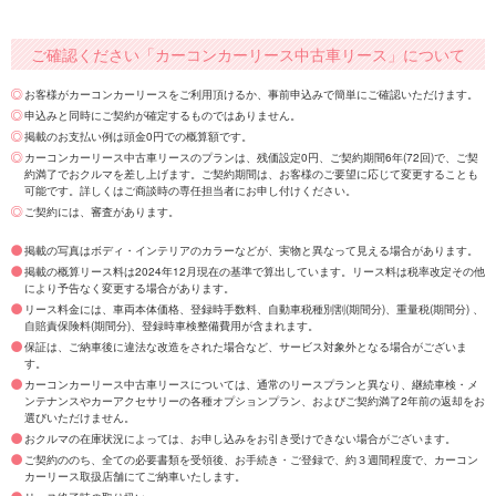
ご確認ください「カーコンカーリース中古車リース」について
お客様がカーコンカーリースをご利用頂けるか、事前申込みで簡単にご確認いただけます。
申込みと同時にご契約が確定するものではありません。
掲載のお支払い例は頭金0円での概算額です。
カーコンカーリース中古車リースのプランは、残価設定0円、ご契約期間6年(72回)で、ご契
約満了でおクルマを差し上げます。ご契約期間は、お客様のご要望に応じて変更することも
可能です。詳しくはご商談時の専任担当者にお申し付けください。
ご契約には、審査があります。
掲載の写真はボディ・インテリアのカラーなどが、実物と異なって見える場合があります。
掲載の概算リース料は2024年12月現在の基準で算出しています。リース料は税率改定その他
により予告なく変更する場合があります。
リース料金には、車両本体価格、登録時手数料、自動車税種別割(期間分)、重量税(期間分) 、
自賠責保険料(期間分)、登録時車検整備費用が含まれます。
保証は、ご納車後に違法な改造をされた場合など、サービス対象外となる場合がございま
す。
カーコンカーリース中古車リースについては、通常のリースプランと異なり、継続車検・メ
ンテナンスやカーアクセサリーの各種オプションプラン、およびご契約満了2年前の返却をお
選びいただけません。
おクルマの在庫状況によっては、お申し込みをお引き受けできない場合がございます。
ご契約ののち、全ての必要書類を受領後、お手続き・ご登録で、約３週間程度で、カーコン
カーリース取扱店舗にてご納車いたします。