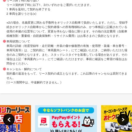
リース終了時の取り扱い
リース契約終了時に以下1、2のいずれかをご選択いただきます。
1 車両を返却して契約を終了する
2 車両を譲りうける(※)
※2の場合、名義変更に関わる手数料をオリックス自動車で負担いたします。ただし、登録手
続きがオリックス自動車からご契約者様への所有権移転のみ、かつ車検証に記載されている
使用の本拠の位置等について、変更を伴わない場合に限ります。その他の法定費用（自動車
税種別割・重量税・自賠責保険料・リサイクル費用）はお客さまのご負担となります。
車両状態について
車両の詳細（初度登録年・走行距離・外装の傷や修復歴の有無・使用歴・装備・車台番号・
車両写真等）は、ご契約前に「車両案内シート」にてご確認いただき、ご納得いただけた場
合のみご契約となります。また、スタッドレスタイヤを装着している場合があります。その
場合は上記「車両案内シート」にてご確認いただけますが、事前に確認をご希望の場合はお
問合せください。
キャンセル・解約について
契約書の返送をもって、リース契約の成立となります。これ以降のキャンセルは原則できま
せん。
(リース期間中は、中途解約できません。)