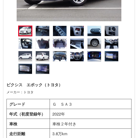
ピクシス エポック（トヨタ）
メーカー：トヨタ
グレード
Ｇ ＳＡ３
年式（初度登録年）
2022年
車検
車検２年付き
走行距離
3.8万km