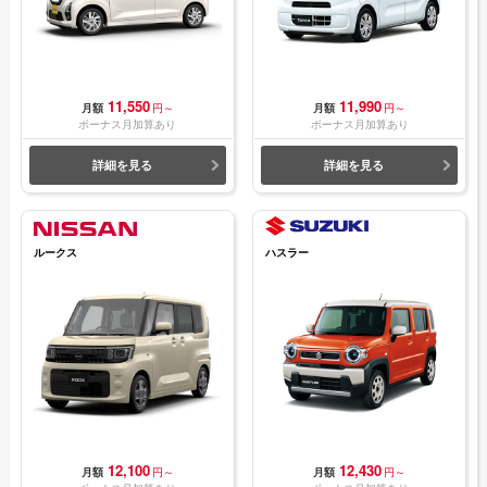
11,550
11,990
月額
円～
月額
円～
ボーナス月加算あり
ボーナス月加算あり
詳細を見る
詳細を見る
ルークス
ハスラー
12,100
12,430
月額
円～
月額
円～