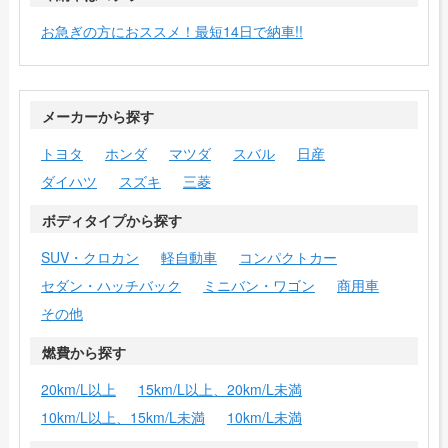
お急ぎの方におススメ！最短14日で納車!!
メーカーから探す
トヨタ
ホンダ
マツダ
スバル
日産
ダイハツ
スズキ
三菱
ボディタイプから探す
SUV・クロカン
軽自動車
コンパクトカー
セダン・ハッチバック
ミニバン・ワゴン
商用車
その他
燃費から探す
20km/L以上
15km/L以上、20km/L未満
10km/L以上、15km/L未満
10km/L未満