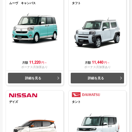
ムーヴ キャンバス
タフト
11,220
11,440
月額
円～
月額
円～
ボーナス月加算あり
ボーナス月加算あり
詳細を見る
詳細を見る
デイズ
タント