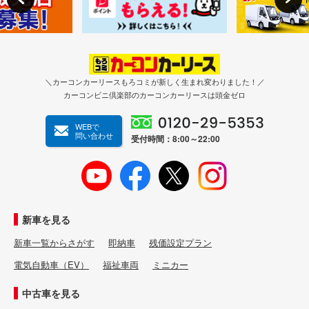
＼カーコンカーリースもろコミが新しく生まれ変わりました！／
カーコンビニ倶楽部のカーコンカーリースは頭金ゼロ
WEBで
問い合わせ
受付時間：8:00～22:00
新車を見る
新車一覧からさがす
即納車
残価設定プラン
電気自動車（EV）
福祉車両
ミニカー
中古車を見る