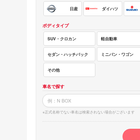
電気自動車（EV）
日産
ダイハツ
福祉車両
ボディタイプ
ミニカー
SUV・クロカン
軽自動車
セダン・ハッチバック
ミニバン・ワゴン
その他
車名で探す
※正式名称でない車名は検索されない場合がございます