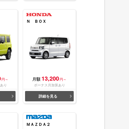
Ｎ ＢＯＸ
0
13,200
月額
円～
円～
あり
ボーナス月加算あり
詳細を見る
ＭＡＺＤＡ２