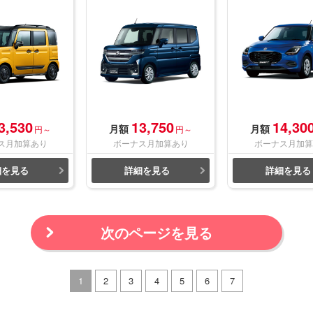
3,530
13,750
14,30
月額
月額
円～
円～
ス月加算あり
ボーナス月加算あり
ボーナス月加算
細を見る
詳細を見る
詳細を見る
次のページを見る
1
2
3
4
5
6
7