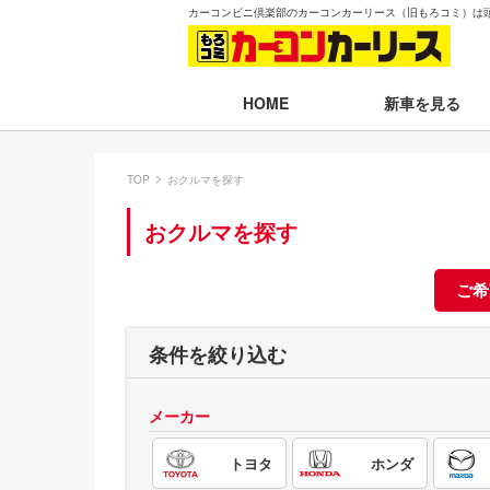
カーコンビニ倶楽部のカーコンカーリース（旧もろコミ）は
新車を見る
HOME
月々30,000円以下
TOP
おクルマを探す
月々30,001～35,
おクルマを探す
月々35,001～40,
月々40,001～50,
ご希
月々50,001円以
条件を絞り込む
新車一覧から選ぶ
メーカー
即納車（最短14日
トヨタ
ホンダ
残価設定プラン