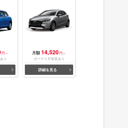
0
14,520
月額
円～
円～
あり
ボーナス月加算あり
詳細を見る