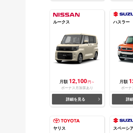
ルークス
ハスラー
12,100
1
月額
月額
円～
ボーナス月加算あり
ボーナ
詳細を見る
詳
ヤリス
スペーシ