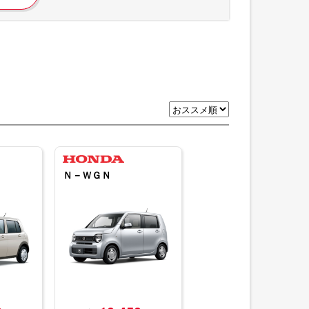
Ｎ－ＷＧＮ