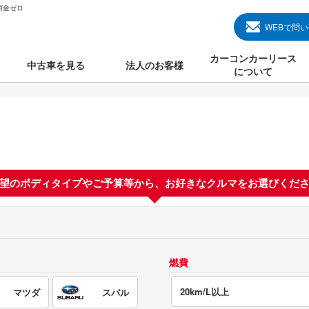
頭金ゼロ
WEBで問
カーコンカーリース
中古車を見る
法人のお客様
について
のクルマ見る
国産中古車
カーコンカーリースと
000円のクルマを見る
輸入中古車
初めての方のカーリー
000円のクルマを見る
プランについて
000円のクルマを見る
望のボディタイプやご予算等から、
お好きなクルマをお選びくだ
オプションについて
上のクルマを見る
よくある質問
燃費
で納車）
20km/L以上
マツダ
スバル