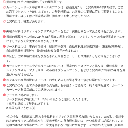
掲載のお支払い例は頭金0円での概算額です。
カーコンカーリース中古車リースのプランは、残価設定0円、ご契約期間6年(72回)で、ご契
約満了でおクルマを差し上げます。ご契約期間は、お客様のご要望に応じて変更することも
可能です。詳しくはご商談時の専任担当者にお申し付けください。
ご契約には、審査があります。
掲載の写真はボディ・インテリアのカラーなどが、実物と異なって見える場合があります。
掲載の概算リース料は2024年12月現在の基準で算出しています。リース料は税率改定その他
により予告なく変更する場合があります。
リース料金には、車両本体価格、登録時手数料、自動車税種別割(期間分)、重量税(期間分) 、
自賠責保険料(期間分)、登録時車検整備費用が含まれます。
保証は、ご納車後に違法な改造をされた場合など、サービス対象外となる場合がございま
す。
カーコンカーリース中古車リースについては、通常のリースプランと異なり、継続車検・メ
ンテナンスやカーアクセサリーの各種オプションプラン、およびご契約満了2年前の返却をお
選びいただけません。
おクルマの在庫状況によっては、お申し込みをお引き受けできない場合がございます。
ご契約ののち、全ての必要書類を受領後、お手続き・ご登録で、約３週間程度で、カーコン
カーリース取扱店舗にてご納車いたします。
リース終了時の取り扱い
リース契約終了時に以下1、2のいずれかをご選択いただきます。
1 車両を返却して契約を終了する
2 車両を譲りうける(※)
※2の場合、名義変更に関わる手数料をオリックス自動車で負担いたします。ただし、登録手
続きがオリックス自動車からご契約者様への所有権移転のみ、かつ車検証に記載されている
使用の本拠の位置等について、変更を伴わない場合に限ります。その他の法定費用（自動車