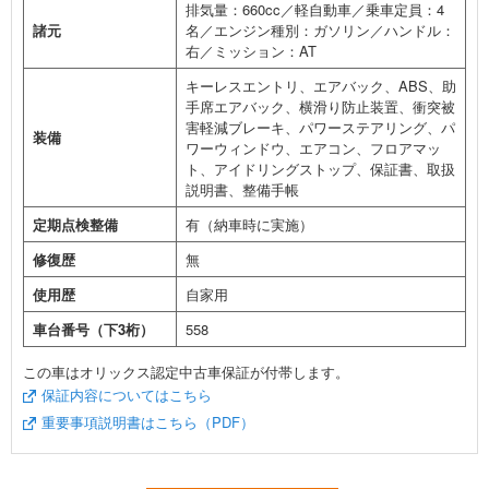
排気量：660cc／軽自動車／乗車定員：4
諸元
名／エンジン種別：ガソリン／ハンドル：
右／ミッション：AT
キーレスエントリ、エアバック、ABS、助
手席エアバック、横滑り防止装置、衝突被
害軽減ブレーキ、パワーステアリング、パ
装備
ワーウィンドウ、エアコン、フロアマッ
ト、アイドリングストップ、保証書、取扱
説明書、整備手帳
定期点検整備
有（納車時に実施）
修復歴
無
使用歴
自家用
車台番号（下3桁）
558
この車はオリックス認定中古車保証が付帯します。
保証内容についてはこちら
重要事項説明書はこちら（PDF）