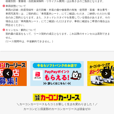
税種別割・重量税・自賠責保険料・リサイクル費用）はお客さまのご負担となります。
車両状態について
車両の詳細（初度登録年・走行距離・外装の傷や修復歴の有無・使用歴・装備・車台番号・
車両写真等）は、ご契約前に「車両案内シート」にてご確認いただき、ご納得いただけた場
合のみご契約となります。また、スタッドレスタイヤを装着している場合があります。その
場合は上記「車両案内シート」にてご確認いただけますが、事前に確認をご希望の場合はお
問合せください。
キャンセル・解約について
契約書の返送をもって、リース契約の成立となります。これ以降のキャンセルは原則できま
せん。
(リース期間中は、中途解約できません。)
＼カーコンカーリースもろコミが新しく生まれ変わりました！／
カーコンビニ倶楽部のカーコンカーリースは頭金ゼロ