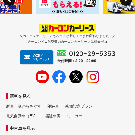
＼カーコンカーリースもろコミが新しく生まれ変わりました！／
カーコンビニ倶楽部のカーコンカーリースは頭金ゼロ
WEBで
問い合わせ
受付時間：8:00～22:00
新車を見る
新車一覧からさがす
即納車
残価設定プラン
電気自動車（EV）
福祉車両
ミニカー
中古車を見る