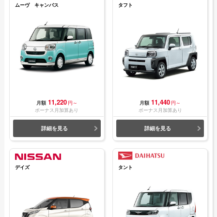
ムーヴ キャンバス
タフト
11,220
11,440
月額
円～
月額
円～
ボーナス月加算あり
ボーナス月加算あり
詳細を見る
詳細を見る
デイズ
タント