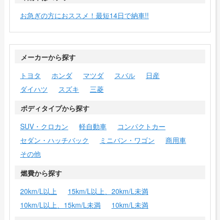
お急ぎの方におススメ！最短14日で納車!!
メーカーから探す
トヨタ
ホンダ
マツダ
スバル
日産
ダイハツ
スズキ
三菱
ボディタイプから探す
SUV・クロカン
軽自動車
コンパクトカー
セダン・ハッチバック
ミニバン・ワゴン
商用車
その他
燃費から探す
20km/L以上
15km/L以上、20km/L未満
10km/L以上、15km/L未満
10km/L未満