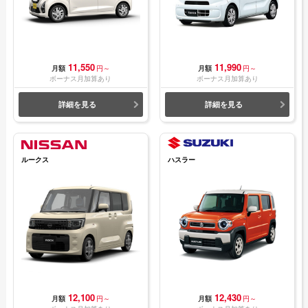
11,550
11,990
月額
円～
月額
円～
ボーナス月加算あり
ボーナス月加算あり
詳細を見る
詳細を見る
ルークス
ハスラー
12,100
12,430
月額
円～
月額
円～