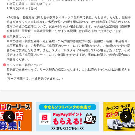
1 車両を返却して契約を終了する
2 車両を譲りうける(※)
※2の場合、名義変更に関わる手数料をオリックス自動車で負担いたします。ただし、登録手
続きがオリックス自動車からご契約者様への所有権移転のみ、かつ車検証に記載されている
使用の本拠の位置等について、変更を伴わない場合に限ります。その他の法定費用（自動車
税種別割・重量税・自賠責保険料・リサイクル費用）はお客さまのご負担となります。
車両状態について
車両の詳細（初度登録年・走行距離・外装の傷や修復歴の有無・使用歴・装備・車台番号・
車両写真等）は、ご契約前に「車両案内シート」にてご確認いただき、ご納得いただけた場
合のみご契約となります。また、スタッドレスタイヤを装着している場合があります。その
場合は上記「車両案内シート」にてご確認いただけますが、事前に確認をご希望の場合はお
問合せください。
キャンセル・解約について
契約書の返送をもって、リース契約の成立となります。これ以降のキャンセルは原則できま
せん。
(リース期間中は、中途解約できません。)