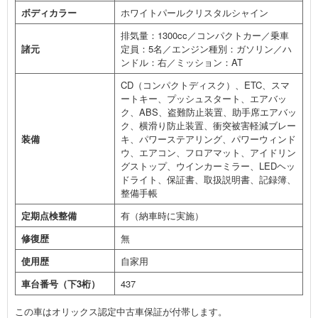
ボディカラー
ホワイトパールクリスタルシャイン
排気量：1300cc／コンパクトカー／乗車
諸元
定員：5名／エンジン種別：ガソリン／ハ
ンドル：右／ミッション：AT
CD（コンパクトディスク）、ETC、スマ
ートキー、プッシュスタート、エアバッ
ク、ABS、盗難防止装置、助手席エアバッ
ク、横滑り防止装置、衝突被害軽減ブレー
装備
キ、パワーステアリング、パワーウィンド
ウ、エアコン、フロアマット、アイドリン
グストップ、ウインカーミラー、LEDヘッ
ドライト、保証書、取扱説明書、記録簿、
整備手帳
定期点検整備
有（納車時に実施）
修復歴
無
使用歴
自家用
車台番号（下3桁）
437
この車はオリックス認定中古車保証が付帯します。