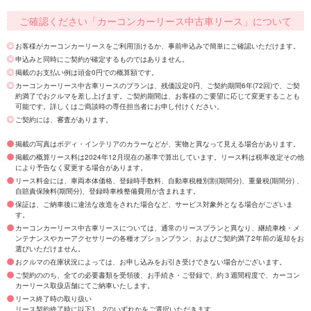
ご確認ください「カーコンカーリース中古車リース」について
お客様がカーコンカーリースをご利用頂けるか、事前申込みで簡単にご確認いただけます。
申込みと同時にご契約が確定するものではありません。
掲載のお支払い例は頭金0円での概算額です。
カーコンカーリース中古車リースのプランは、残価設定0円、ご契約期間6年(72回)で、ご契
約満了でおクルマを差し上げます。ご契約期間は、お客様のご要望に応じて変更することも
可能です。詳しくはご商談時の専任担当者にお申し付けください。
ご契約には、審査があります。
掲載の写真はボディ・インテリアのカラーなどが、実物と異なって見える場合があります。
掲載の概算リース料は2024年12月現在の基準で算出しています。リース料は税率改定その他
により予告なく変更する場合があります。
リース料金には、車両本体価格、登録時手数料、自動車税種別割(期間分)、重量税(期間分) 、
自賠責保険料(期間分)、登録時車検整備費用が含まれます。
保証は、ご納車後に違法な改造をされた場合など、サービス対象外となる場合がございま
す。
カーコンカーリース中古車リースについては、通常のリースプランと異なり、継続車検・メ
ンテナンスやカーアクセサリーの各種オプションプラン、およびご契約満了2年前の返却をお
選びいただけません。
おクルマの在庫状況によっては、お申し込みをお引き受けできない場合がございます。
ご契約ののち、全ての必要書類を受領後、お手続き・ご登録で、約３週間程度で、カーコン
カーリース取扱店舗にてご納車いたします。
リース終了時の取り扱い
リース契約終了時に以下1、2のいずれかをご選択いただきます。