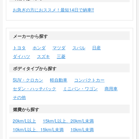
お急ぎの方におススメ！最短14日で納車!!
メーカーから探す
トヨタ
ホンダ
マツダ
スバル
日産
ダイハツ
スズキ
三菱
ボディタイプから探す
SUV・クロカン
軽自動車
コンパクトカー
セダン・ハッチバック
ミニバン・ワゴン
商用車
その他
燃費から探す
20km/L以上
15km/L以上、20km/L未満
10km/L以上、15km/L未満
10km/L未満