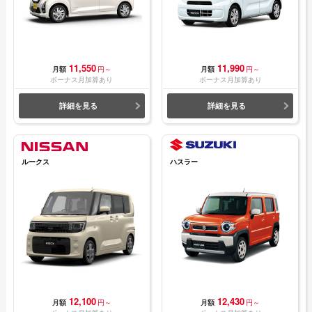
11,550
11,990
月額
円～
月額
円～
ボーナス月加算あり
ボーナス月加算あり
詳細を見る
詳細を見る
ルークス
ハスラー
12,100
12,430
月額
円～
月額
円～