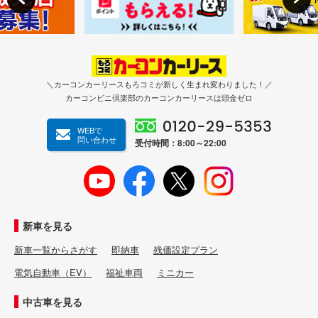
＼カーコンカーリースもろコミが新しく生まれ変わりました！／
カーコンビニ倶楽部のカーコンカーリースは頭金ゼロ
WEBで
問い合わせ
受付時間：8:00～22:00
新車を見る
新車一覧からさがす
即納車
残価設定プラン
電気自動車（EV）
福祉車両
ミニカー
中古車を見る