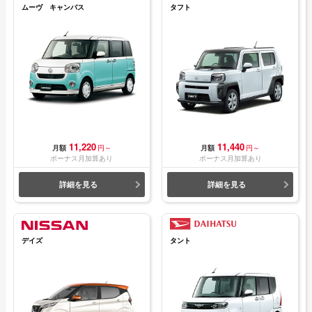
ムーヴ キャンバス
タフト
11,220
11,440
月額
円～
月額
円～
ボーナス月加算あり
ボーナス月加算あり
詳細を見る
詳細を見る
デイズ
タント