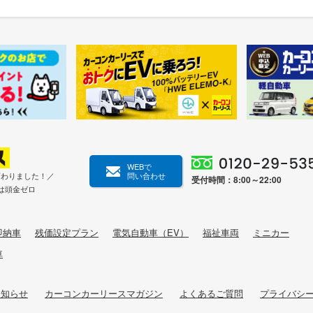
WEBで
変わりました！／
問い合わせ
受付時間：8:00～22:00
は頭金ゼロ
即納車
残価設定プラン
電気自動車（EV）
福祉車両
ミニカー
車
お知らせ
カーコンカーリースマガジン
よくあるご質問
プライバシ