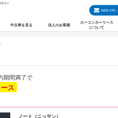
頭金ゼロ
WEBで問
カーコンカーリース
中古車を見る
法人のお客様
について
のクルマ見る
国産中古車
カーコンカーリースと
）
000円のクルマを見る
輸入中古車
初めての方のカーリー
000円のクルマを見る
プランについて
000円のクルマを見る
オプションについて
約期間満了で
上のクルマを見る
よくある質問
リース
で納車）
ノート（ニッサン）