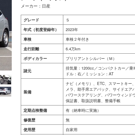
メーカー：日産
グレード
Ｓ
年式（初度登録年）
2023年
車検
車検２年付き
走行距離
6.4万km
ボディカラー
ブリリアントシルバー（Ｍ）
排気量：1200cc／コンパクトカー／
諸元
ドル：右／ミッション：AT
ナビ（メモリ）、ETC、スマートキー
メラ、助手席エアバック、サイドエア
装備
パワーステアリング、パワーウィンド
保証書、取扱説明書、整備手帳
定期点検整備
有（納車時に実施）
修復歴
無
使用歴
自家用