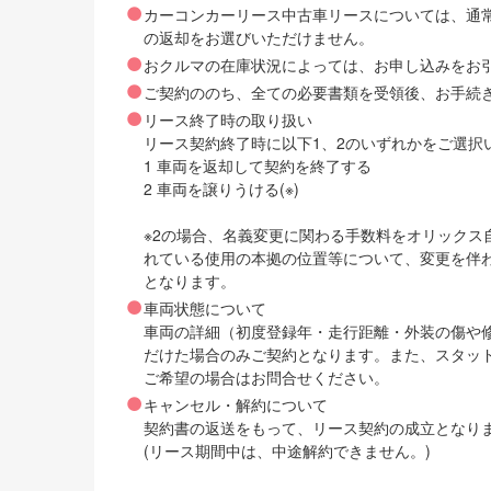
カーコンカーリース中古車リースについては、通
の返却をお選びいただけません。
おクルマの在庫状況によっては、お申し込みをお
ご契約ののち、全ての必要書類を受領後、お手続
リース終了時の取り扱い
リース契約終了時に以下1、2のいずれかをご選択
1 車両を返却して契約を終了する
2 車両を譲りうける(※)
※2の場合、名義変更に関わる手数料をオリック
れている使用の本拠の位置等について、変更を伴
となります。
車両状態について
車両の詳細（初度登録年・走行距離・外装の傷や
だけた場合のみご契約となります。また、スタッ
ご希望の場合はお問合せください。
キャンセル・解約について
契約書の返送をもって、リース契約の成立となり
(リース期間中は、中途解約できません。)