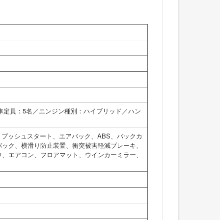
乗車定員：5名／エンジン種別：ハイブリッド／ハン
、プッシュスタート、エアバック、ABS、バックカ
バック、横滑り防止装置、衝突被害軽減ブレーキ、
ウ、エアコン、フロアマット、ウインカーミラー、