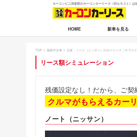
カーコンビニ倶楽部のカーコンカーリース（旧もろコミ）は
新車を見る
HOME
月々30,000円以下
TOP
国産中古車
日産・ノート（ニッサン）のカーリース（サブスク
月々30,001～35,
リース額シミュレーション
月々35,001～40,
月々40,001～50,
残価設定なし！だから、ご契
月々50,001円以
クルマがもらえるカー
新車一覧から選ぶ
ノート（ニッサン）
即納車（最短14日
残価設定プラン