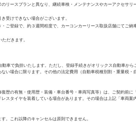
常のリースプランと異なり、継続車検・メンテナンスやカーアクセサリ
引き受けできない場合がございます。
き・ご登録で、約３週間程度で、カーコンカーリース取扱店舗にてご納
いただきます。
ス自動車で負担いたします。ただし、登録手続きがオリックス自動車から
わない場合に限ります。その他の法定費用（自動車税種別割・重量税・
修復歴の有無・使用歴・装備・車台番号・車両写真等）は、ご契約前に
ドレスタイヤを装着している場合があります。その場合は上記「車両案
ます。これ以降のキャンセルは原則できません。