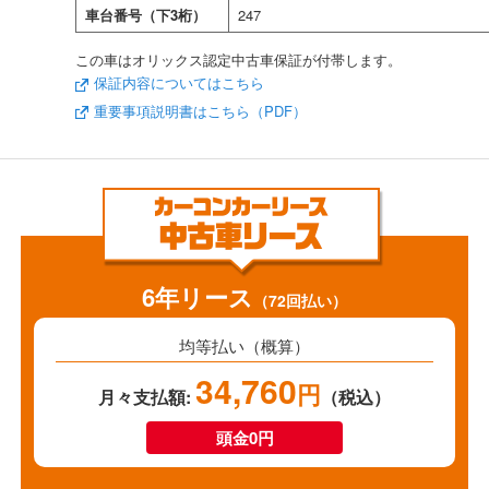
車台番号（下3桁）
247
この車はオリックス認定中古車保証が付帯します。
保証内容についてはこちら
重要事項説明書はこちら（PDF）
6年リース
（72回払い）
均等払い（概算）
34,760
円
月々支払額:
（税込）
頭金0円