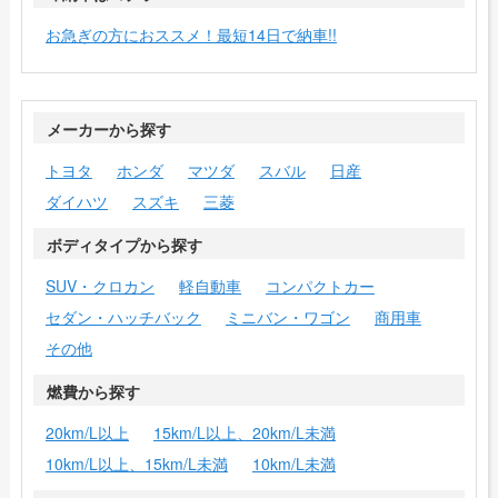
お急ぎの方におススメ！最短14日で納車!!
メーカーから探す
トヨタ
ホンダ
マツダ
スバル
日産
ダイハツ
スズキ
三菱
ボディタイプから探す
SUV・クロカン
軽自動車
コンパクトカー
セダン・ハッチバック
ミニバン・ワゴン
商用車
その他
燃費から探す
20km/L以上
15km/L以上、20km/L未満
10km/L以上、15km/L未満
10km/L未満