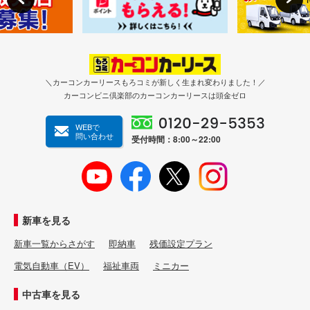
＼カーコンカーリースもろコミが新しく生まれ変わりました！／
カーコンビニ倶楽部のカーコンカーリースは頭金ゼロ
WEBで
問い合わせ
受付時間：8:00～22:00
新車を見る
新車一覧からさがす
即納車
残価設定プラン
電気自動車（EV）
福祉車両
ミニカー
中古車を見る