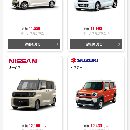
11,550
11,990
月額
円～
月額
円～
ボーナス月加算あり
ボーナス月加算あり
詳細を見る
詳細を見る
ルークス
ハスラー
12,100
12,430
月額
円～
月額
円～