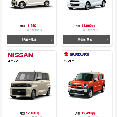
11,550
11,990
月額
円～
月額
円～
ボーナス月加算あり
ボーナス月加算あり
詳細を見る
詳細を見る
ルークス
ハスラー
12,100
12,430
月額
円～
月額
円～