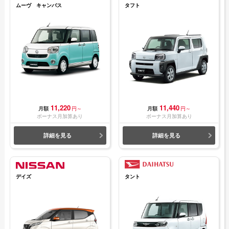
ムーヴ キャンバス
タフト
11,220
11,440
月額
円～
月額
円～
ボーナス月加算あり
ボーナス月加算あり
詳細を見る
詳細を見る
デイズ
タント