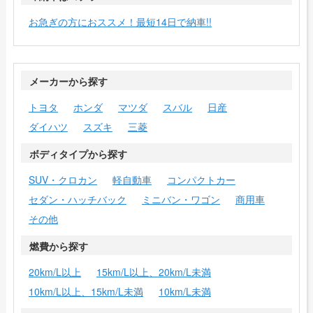
お急ぎの方におススメ！最短14日で納車!!
メーカーから探す
トヨタ
ホンダ
マツダ
スバル
日産
ダイハツ
スズキ
三菱
ボディタイプから探す
SUV・クロカン
軽自動車
コンパクトカー
セダン・ハッチバック
ミニバン・ワゴン
商用車
その他
燃費から探す
20km/L以上
15km/L以上、20km/L未満
10km/L以上、15km/L未満
10km/L未満