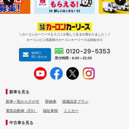
＼カーコンカーリースもろコミが新しく生まれ変わりました！／
カーコンビニ倶楽部のカーコンカーリースは頭金ゼロ
WEBで
問い合わせ
受付時間：8:00～22:00
新車を見る
新車一覧からさがす
即納車
残価設定プラン
電気自動車（EV）
福祉車両
ミニカー
中古車を見る