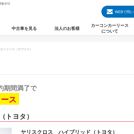
頭金ゼロ
WEBで問
カーコンカーリース
中古車を見る
法人のお客様
について
のクルマ見る
国産中古車
カーコンカーリースと
カーリース（サブスク）
000円のクルマを見る
輸入中古車
初めての方のカーリー
000円のクルマを見る
プランについて
000円のクルマを見る
オプションについて
約期間満了で
上のクルマを見る
よくある質問
リース
（トヨタ）
で納車）
ヤリスクロス ハイブリッド（トヨタ）