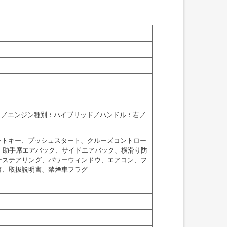
：5名／エンジン種別：ハイブリッド／ハンドル：右／
ートキー、プッシュスタート、クルーズコントロー
、助手席エアバック、サイドエアバック、横滑り防
ーステアリング、パワーウィンドウ、エアコン、フ
書、取扱説明書、禁煙車フラグ