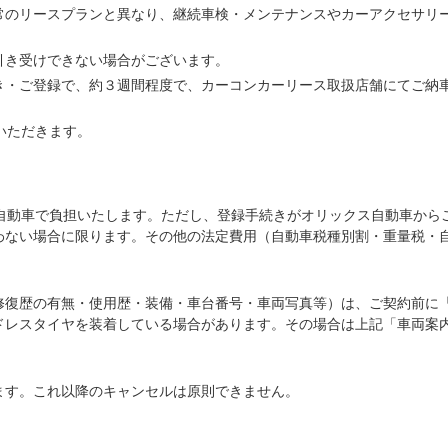
常のリースプランと異なり、継続車検・メンテナンスやカーアクセサリ
引き受けできない場合がございます。
き・ご登録で、約３週間程度で、カーコンカーリース取扱店舗にてご納
いただきます。
ス自動車で負担いたします。ただし、登録手続きがオリックス自動車から
わない場合に限ります。その他の法定費用（自動車税種別割・重量税・
修復歴の有無・使用歴・装備・車台番号・車両写真等）は、ご契約前に
ドレスタイヤを装着している場合があります。その場合は上記「車両案
ます。これ以降のキャンセルは原則できません。