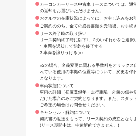
カーコンカーリース中古車リースについては、通
の返却をお選びいただけません。
おクルマの在庫状況によっては、お申し込みをお
ご契約ののち、全ての必要書類を受領後、お手続
リース終了時の取り扱い
リース契約終了時に以下1、2のいずれかをご選択
1 車両を返却して契約を終了する
2 車両を譲りうける(※)
※2の場合、名義変更に関わる手数料をオリック
れている使用の本拠の位置等について、変更を伴
となります。
車両状態について
車両の詳細（初度登録年・走行距離・外装の傷や
だけた場合のみご契約となります。また、スタッ
ご希望の場合はお問合せください。
キャンセル・解約について
契約書の返送をもって、リース契約の成立となり
(リース期間中は、中途解約できません。)