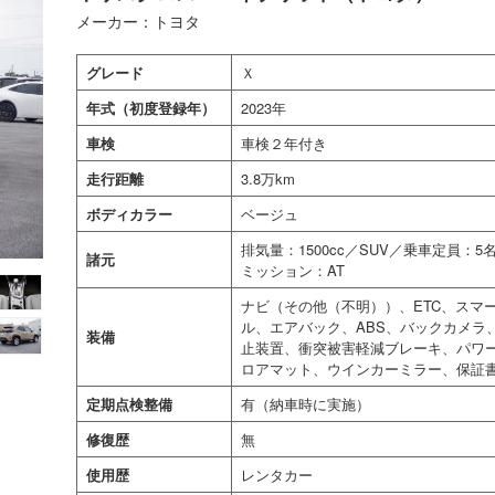
メーカー：トヨタ
グレード
Ｘ
年式（初度登録年）
2023年
車検
車検２年付き
走行距離
3.8万km
ボディカラー
ベージュ
排気量：1500cc／SUV／乗車定員
諸元
ミッション：AT
ナビ（その他（不明））、ETC、スマ
ル、エアバック、ABS、バックカメラ
装備
止装置、衝突被害軽減ブレーキ、パワ
ロアマット、ウインカーミラー、保証
定期点検整備
有（納車時に実施）
修復歴
無
使用歴
レンタカー