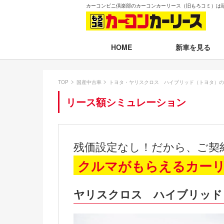
カーコンビニ倶楽部のカーコンカーリース（旧もろコミ）は
新車を見る
HOME
月々30,000円以下
TOP
国産中古車
トヨタ・ヤリスクロス ハイブリッド（トヨタ）の
月々30,001～35,
リース額シミュレーション
月々35,001～40,
月々40,001～50,
残価設定なし！だから、ご契
月々50,001円以
クルマがもらえるカー
新車一覧から選ぶ
ヤリスクロス ハイブリッド
即納車（最短14日
残価設定プラン