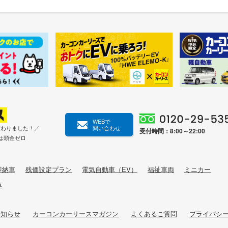
WEBで
変わりました！／
問い合わせ
受付時間：8:00～22:00
は頭金ゼロ
即納車
残価設定プラン
電気自動車（EV）
福祉車両
ミニカー
車
お知らせ
カーコンカーリースマガジン
よくあるご質問
プライバシ