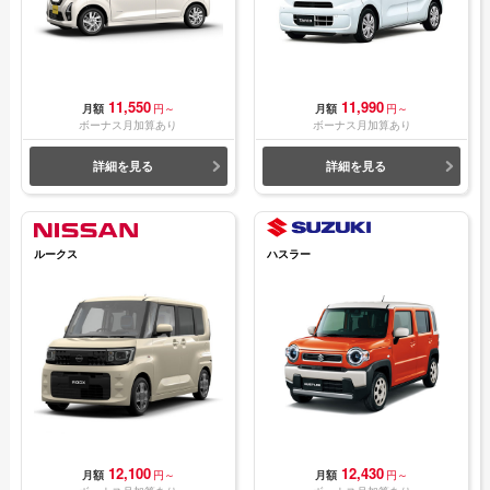
11,550
11,990
月額
円～
月額
円～
ボーナス月加算あり
ボーナス月加算あり
詳細を見る
詳細を見る
ルークス
ハスラー
12,100
12,430
月額
円～
月額
円～