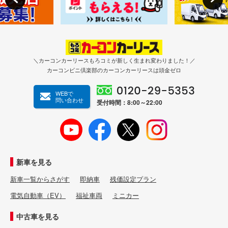
＼カーコンカーリースもろコミが新しく生まれ変わりました！／
カーコンビニ倶楽部のカーコンカーリースは頭金ゼロ
WEBで
問い合わせ
受付時間：8:00～22:00
新車を見る
新車一覧からさがす
即納車
残価設定プラン
電気自動車（EV）
福祉車両
ミニカー
中古車を見る