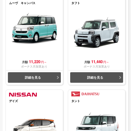
ムーヴ キャンバス
タフト
11,220
11,440
月額
円～
月額
円～
ボーナス月加算あり
ボーナス月加算あり
詳細を見る
詳細を見る
デイズ
タント