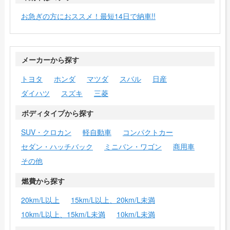
お急ぎの方におススメ！最短14日で納車!!
メーカーから探す
トヨタ
ホンダ
マツダ
スバル
日産
ダイハツ
スズキ
三菱
ボディタイプから探す
SUV・クロカン
軽自動車
コンパクトカー
セダン・ハッチバック
ミニバン・ワゴン
商用車
その他
燃費から探す
20km/L以上
15km/L以上、20km/L未満
10km/L以上、15km/L未満
10km/L未満