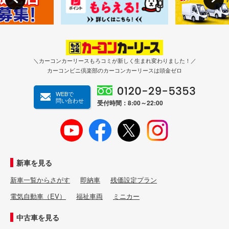
＼カーコンカーリースもろコミが新しく生まれ変わりました！／
カーコンビニ倶楽部のカーコンカーリースは頭金ゼロ
WEBで
問い合わせ
受付時間：8:00～22:00
新車を見る
新車一覧からさがす
即納車
残価設定プラン
電気自動車（EV）
福祉車両
ミニカー
中古車を見る