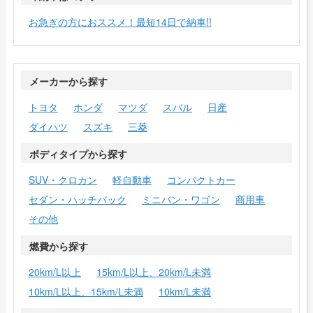
お急ぎの方におススメ！最短14日で納車!!
メーカーから探す
トヨタ
ホンダ
マツダ
スバル
日産
ダイハツ
スズキ
三菱
ボディタイプから探す
SUV・クロカン
軽自動車
コンパクトカー
セダン・ハッチバック
ミニバン・ワゴン
商用車
その他
燃費から探す
20km/L以上
15km/L以上、20km/L未満
10km/L以上、15km/L未満
10km/L未満