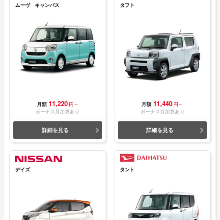
ムーヴ キャンバス
タフト
11,220
11,440
月額
円～
月額
円～
ボーナス月加算あり
ボーナス月加算あり
詳細を見る
詳細を見る
デイズ
タント