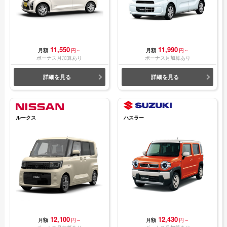
11,550
11,990
月額
円～
月額
円～
ボーナス月加算あり
ボーナス月加算あり
詳細を見る
詳細を見る
ルークス
ハスラー
12,100
12,430
月額
円～
月額
円～