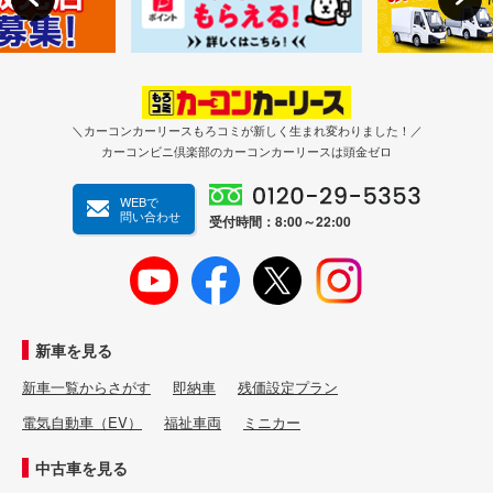
＼カーコンカーリースもろコミが新しく生まれ変わりました！／
カーコンビニ倶楽部のカーコンカーリースは頭金ゼロ
WEBで
問い合わせ
受付時間：8:00～22:00
新車を見る
新車一覧からさがす
即納車
残価設定プラン
電気自動車（EV）
福祉車両
ミニカー
中古車を見る