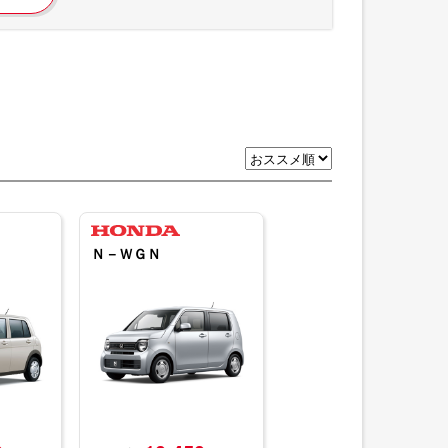
Ｎ－ＷＧＮ