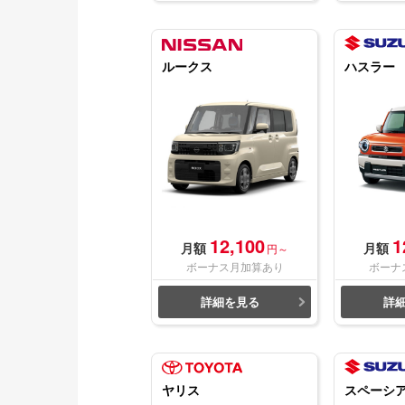
ルークス
ハスラー
12,100
1
月額
月額
円～
ボーナス月加算あり
ボーナ
詳細を見る
詳
ヤリス
スペーシ