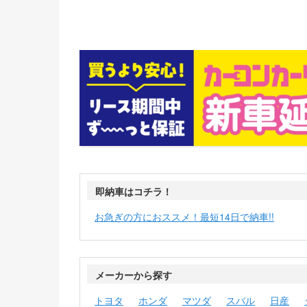
即納車はコチラ！
お急ぎの方におススメ！最短14日で納車!!
メーカーから探す
トヨタ
ホンダ
マツダ
スバル
日産