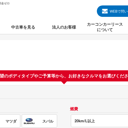
頭金ゼロ
WEBで問
カーコンカーリース
中古車を見る
法人のお客様
について
のクルマ見る
国産中古車
カーコンカーリースと
000円のクルマを見る
輸入中古車
初めての方のカーリー
000円のクルマを見る
プランについて
000円のクルマを見る
望のボディタイプやご予算等から、
お好きなクルマをお選びくだ
オプションについて
上のクルマを見る
よくある質問
燃費
で納車）
20km/L以上
マツダ
スバル