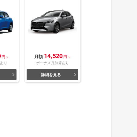
0
14,520
月額
円～
円～
あり
ボーナス月加算あり
詳細を見る