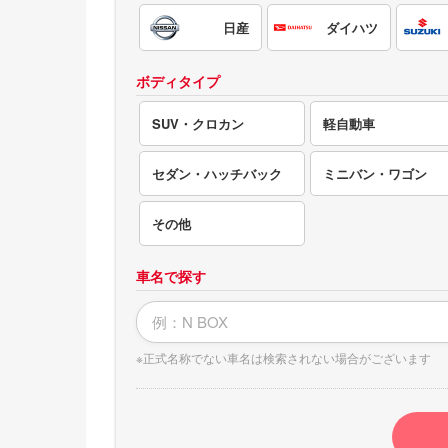
電気自動車（EV）
日産
ダイハツ
福祉車両
ボディタイプ
ミニカー
SUV・クロカン
軽自動車
セダン・ハッチバック
ミニバン・ワゴン
その他
車名で探す
※正式名称でない車名は検索されない場合がございます