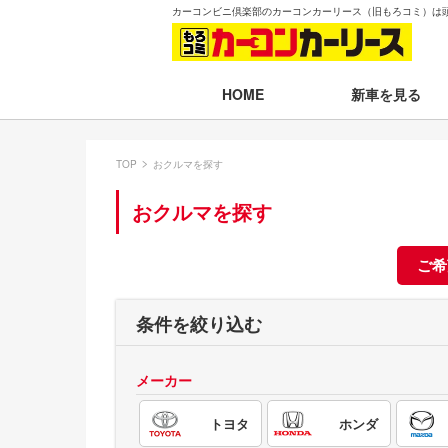
カーコンビニ倶楽部のカーコンカーリース（旧もろコミ）は
新車を見る
HOME
月々30,000円以下
TOP
おクルマを探す
月々30,001～35,
おクルマを探す
月々35,001～40,
月々40,001～50,
ご希
月々50,001円以
条件を絞り込む
新車一覧から選ぶ
メーカー
即納車（最短14日
トヨタ
ホンダ
残価設定プラン