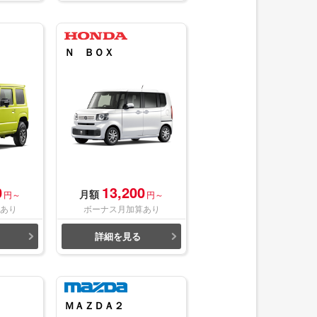
Ｎ ＢＯＸ
0
13,200
月額
円～
円～
あり
ボーナス月加算あり
詳細を見る
ＭＡＺＤＡ２