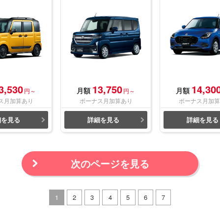
3,530
13,750
14,30
月額
月額
円～
円～
ス月加算あり
ボーナス月加算あり
ボーナス月加算
細を見る
詳細を見る
詳細を見る
次のページを見る
1
2
3
4
5
6
7