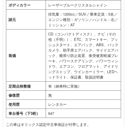
ボディカラー
レーザーブルークリスタルシャイン
排気量：1200cc／SUV／乗車定員：5名／
諸元
エンジン種別：ガソリン／ハンドル：右／
ミッション：AT
CD（コンパクトディスク）、ナビ（その
他（不明））、ETC、スマートキー、プッ
シュスタート、エアバック、ABS、バック
カメラ、助手席エアバック、サイドエアバ
装備
ック、横滑り防止装置、衝突被害軽減ブレ
ーキ、パワーステアリング、パワーウィン
ドウ、エアコン、フロアマット、アイドリ
ングストップ、ウインカーミラー、LEDヘ
ッドライト、保証書、取扱説明書
定期点検整備
有（納車時に実施）
修復歴
無
使用歴
レンタカー
車台番号（下3桁）
647
この車はオリックス認定中古車保証が付帯します。