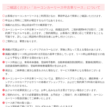
ご確認ください「カーコンカーリース中古車リース」について
お客様がカーコンカーリースをご利用頂けるか、事前申込みで簡単にご確認いただけます。
申込みと同時にご契約が確定するものではありません。
掲載のお支払い例は頭金0円での概算額です。
カーコンカーリース中古車リースのプランは、残価設定0円、ご契約期間6年(72回)で、ご契
約満了でおクルマを差し上げます。ご契約期間は、お客様のご要望に応じて変更することも
可能です。詳しくはご商談時の専任担当者にお申し付けください。
ご契約には、審査があります。
掲載の写真はボディ・インテリアのカラーなどが、実物と異なって見える場合があります。
掲載の概算リース料は2024年12月現在の基準で算出しています。リース料は税率改定その他
により予告なく変更する場合があります。
リース料金には、車両本体価格、登録時手数料、自動車税種別割(期間分)、重量税(期間分) 、
自賠責保険料(期間分)、登録時車検整備費用が含まれます。
保証は、ご納車後に違法な改造をされた場合など、サービス対象外となる場合がございま
す。
カーコンカーリース中古車リースについては、通常のリースプランと異なり、継続車検・メ
ンテナンスやカーアクセサリーの各種オプションプラン、およびご契約満了2年前の返却をお
選びいただけません。
おクルマの在庫状況によっては、お申し込みをお引き受けできない場合がございます。
ご契約ののち、全ての必要書類を受領後、お手続き・ご登録で、約３週間程度で、カーコン
カーリース取扱店舗にてご納車いたします。
リース終了時の取り扱い
リース契約終了時に以下1、2のいずれかをご選択いただきます。