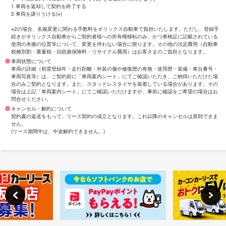
1 車両を返却して契約を終了する
2 車両を譲りうける(※)
※2の場合、名義変更に関わる手数料をオリックス自動車で負担いたします。ただし、登録手
続きがオリックス自動車からご契約者様への所有権移転のみ、かつ車検証に記載されている
使用の本拠の位置等について、変更を伴わない場合に限ります。その他の法定費用（自動車
税種別割・重量税・自賠責保険料・リサイクル費用）はお客さまのご負担となります。
車両状態について
車両の詳細（初度登録年・走行距離・外装の傷や修復歴の有無・使用歴・装備・車台番号・
車両写真等）は、ご契約前に「車両案内シート」にてご確認いただき、ご納得いただけた場
合のみご契約となります。また、スタッドレスタイヤを装着している場合があります。その
場合は上記「車両案内シート」にてご確認いただけますが、事前に確認をご希望の場合はお
問合せください。
キャンセル・解約について
契約書の返送をもって、リース契約の成立となります。これ以降のキャンセルは原則できま
せん。
(リース期間中は、中途解約できません。)