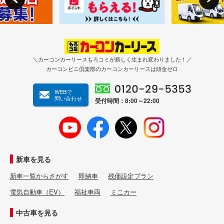
＼カーコンカーリースもろコミが新しく生まれ変わりました！／
カーコンビニ倶楽部のカーコンカーリースは頭金ゼロ
WEBで
問い合わせ
受付時間：8:00～22:00
新車を見る
新車一覧からさがす
即納車
残価設定プラン
電気自動車（EV）
福祉車両
ミニカー
中古車を見る