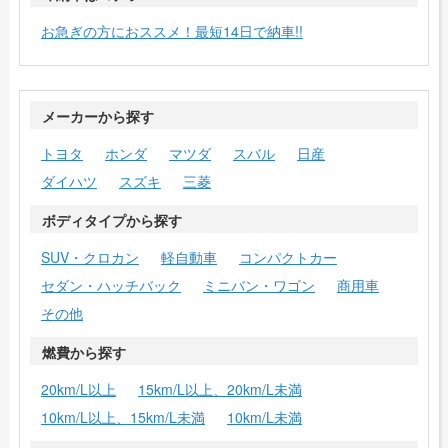
お急ぎの方におススメ！最短14日で納車!!
メーカーから探す
トヨタ
ホンダ
マツダ
スバル
日産
ダイハツ
スズキ
三菱
ボディタイプから探す
SUV・クロカン
軽自動車
コンパクトカー
セダン・ハッチバック
ミニバン・ワゴン
商用車
その他
燃費から探す
20km/L以上
15km/L以上、20km/L未満
10km/L以上、15km/L未満
10km/L未満