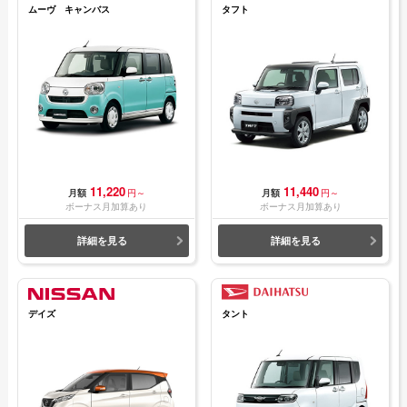
ムーヴ キャンバス
タフト
11,220
11,440
月額
円～
月額
円～
ボーナス月加算あり
ボーナス月加算あり
詳細を見る
詳細を見る
デイズ
タント