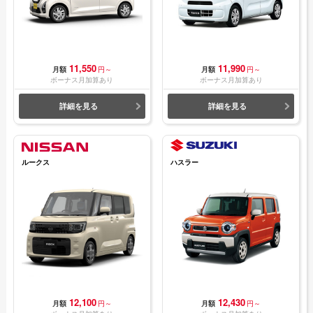
11,550
11,990
月額
円～
月額
円～
ボーナス月加算あり
ボーナス月加算あり
詳細を見る
詳細を見る
ルークス
ハスラー
12,100
12,430
月額
円～
月額
円～