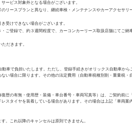
、サービス対象外となる場合がございます。
常のリースプランと異なり、継続車検・メンテナンスやカーアクセサリ
引き受けできない場合がございます。
き・ご登録で、約３週間程度で、カーコンカーリース取扱店舗にてご納
いただきます。
ス自動車で負担いたします。ただし、登録手続きがオリックス自動車から
わない場合に限ります。その他の法定費用（自動車税種別割・重量税・
修復歴の有無・使用歴・装備・車台番号・車両写真等）は、ご契約前に
ドレスタイヤを装着している場合があります。その場合は上記「車両案
ます。これ以降のキャンセルは原則できません。