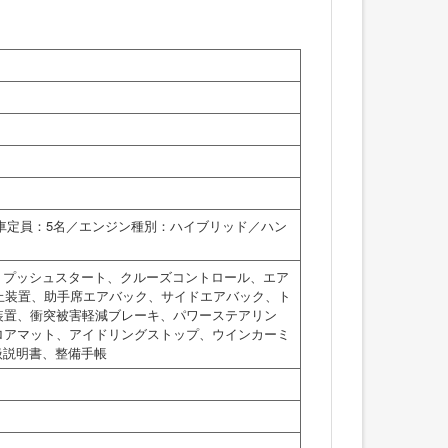
乗車定員：5名／エンジン種別：ハイブリッド／ハン
、プッシュスタート、クルーズコントロール、エア
止装置、助手席エアバック、サイドエアバック、ト
装置、衝突被害軽減ブレーキ、パワーステアリン
ロアマット、アイドリングストップ、ウインカーミ
扱説明書、整備手帳