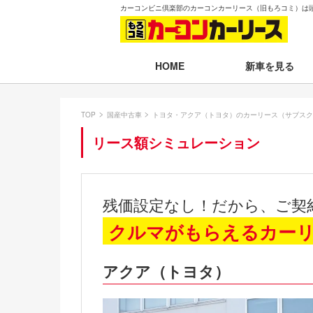
カーコンビニ倶楽部のカーコンカーリース（旧もろコミ）は
新車を見る
HOME
月々30,000円以下
TOP
国産中古車
トヨタ・アクア（トヨタ）のカーリース（サブスク
月々30,001～35,
リース額シミュレーション
月々35,001～40,
月々40,001～50,
残価設定なし！だから、ご契
月々50,001円以
クルマがもらえるカー
新車一覧から選ぶ
アクア（トヨタ）
即納車（最短14日
残価設定プラン