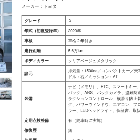
メーカー：トヨタ
グレード
Ｘ
年式（初度登録年）
2023年
車検
車検２年付き
走行距離
5.6万km
ボディカラー
クリアベージュメタリック
排気量：1500cc／コンパクトカー／
諸元
ドル：右／ミッション：AT
ナビ（メモリ）、ETC、スマートキー
バック、ABS、バックカメラ、盗難防
装備
ラクションコントロール、横滑り防止
グ、パワーウィンドウ、エアコン、フ
ラー、LEDヘッドライト、保証書、取
定期点検整備
有（納車時に実施）
修復歴
無