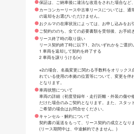
保証は、ご納車後に違法な改造をされた場合など
カーコンカーリース中古車リースについては、通
の返却をお選びいただけません。
おクルマの在庫状況によっては、お申し込みをお
ご契約ののち、全ての必要書類を受領後、お手続
リース終了時の取り扱い
リース契約終了時に以下1、2のいずれかをご選択
1 車両を返却して契約を終了する
2 車両を譲りうける(※)
※2の場合、名義変更に関わる手数料をオリック
れている使用の本拠の位置等について、変更を伴
となります。
車両状態について
車両の詳細（初度登録年・走行距離・外装の傷や
だけた場合のみご契約となります。また、スタッ
ご希望の場合はお問合せください。
キャンセル・解約について
契約書の返送をもって、リース契約の成立となり
(リース期間中は、中途解約できません。)