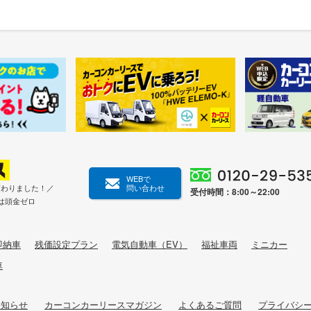
WEBで
変わりました！／
問い合わせ
受付時間：8:00～22:00
は頭金ゼロ
即納車
残価設定プラン
電気自動車（EV）
福祉車両
ミニカー
車
お知らせ
カーコンカーリースマガジン
よくあるご質問
プライバシ