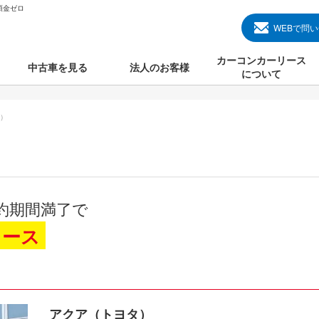
頭金ゼロ
WEBで問
カーコンカーリース
中古車を見る
法人のお客様
について
のクルマ見る
国産中古車
カーコンカーリースと
）
000円のクルマを見る
輸入中古車
初めての方のカーリー
000円のクルマを見る
プランについて
000円のクルマを見る
オプションについて
約期間満了で
上のクルマを見る
よくある質問
リース
で納車）
アクア（トヨタ）