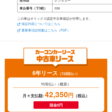
使用歴
レンタカー
車台番号（下3桁）
039
この車はオリックス認定中古車保証が付帯します。
保証内容についてはこちら
重要事項説明書はこちら（PDF）
6年リース
（72回払い）
均等払い（概算）
42,350
円
月々支払額:
（税込）
頭金0円