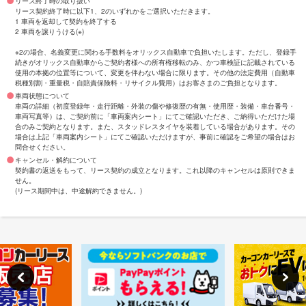
リース終了時の取り扱い
リース契約終了時に以下1、2のいずれかをご選択いただきます。
1 車両を返却して契約を終了する
2 車両を譲りうける(※)
※2の場合、名義変更に関わる手数料をオリックス自動車で負担いたします。ただし、登録手
続きがオリックス自動車からご契約者様への所有権移転のみ、かつ車検証に記載されている
使用の本拠の位置等について、変更を伴わない場合に限ります。その他の法定費用（自動車
税種別割・重量税・自賠責保険料・リサイクル費用）はお客さまのご負担となります。
車両状態について
車両の詳細（初度登録年・走行距離・外装の傷や修復歴の有無・使用歴・装備・車台番号・
車両写真等）は、ご契約前に「車両案内シート」にてご確認いただき、ご納得いただけた場
合のみご契約となります。また、スタッドレスタイヤを装着している場合があります。その
場合は上記「車両案内シート」にてご確認いただけますが、事前に確認をご希望の場合はお
問合せください。
キャンセル・解約について
契約書の返送をもって、リース契約の成立となります。これ以降のキャンセルは原則できま
せん。
(リース期間中は、中途解約できません。)