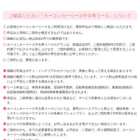
ご確認ください「カーコンカーリース中古車リース」について
お客様がカーコンカーリースをご利用頂けるか、事前申込みで簡単にご確認いただけます。
申込みと同時にご契約が確定するものではありません。
掲載のお支払い例は頭金0円での概算額です。
カーコンカーリース中古車リースのプランは、残価設定0円、ご契約期間6年(72回)で、ご契
約満了でおクルマを差し上げます。ご契約期間は、お客様のご要望に応じて変更することも
可能です。詳しくはご商談時の専任担当者にお申し付けください。
ご契約には、審査があります。
掲載の写真はボディ・インテリアのカラーなどが、実物と異なって見える場合があります。
掲載の概算リース料は2024年12月現在の基準で算出しています。リース料は税率改定その他
により予告なく変更する場合があります。
リース料金には、車両本体価格、登録時手数料、自動車税種別割(期間分)、重量税(期間分) 、
自賠責保険料(期間分)、登録時車検整備費用が含まれます。
保証は、ご納車後に違法な改造をされた場合など、サービス対象外となる場合がございま
す。
カーコンカーリース中古車リースについては、通常のリースプランと異なり、継続車検・メ
ンテナンスやカーアクセサリーの各種オプションプラン、およびご契約満了2年前の返却をお
選びいただけません。
おクルマの在庫状況によっては、お申し込みをお引き受けできない場合がございます。
ご契約ののち、全ての必要書類を受領後、お手続き・ご登録で、約３週間程度で、カーコン
カーリース取扱店舗にてご納車いたします。