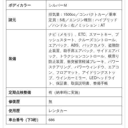
ボディカラー
シルバーＭ
排気量：1500cc／コンパクトカー／乗車
諸元
定員：5名／エンジン種別：ハイブリッド
／ハンドル：右／ミッション：AT
ナビ（メモリ）、ETC、スマートキー、プ
ッシュスタート、クルーズコントロール、
エアバック、ABS、バックカメラ、盗難防
止装置、助手席エアバック、サイドエアバ
ック、トラクションコントロール、横滑り
装備
防止装置、衝突被害軽減ブレーキ、パワー
ステアリング、パワーウィンドウ、エアコ
ン、フロアマット、アイドリングストッ
プ、ウインカーミラー、LEDヘッドライ
ト、保証書、取扱説明書、整備手帳
定期点検整備
有（納車時に実施）
修復歴
無
使用歴
レンタカー
車台番号（下3桁）
686