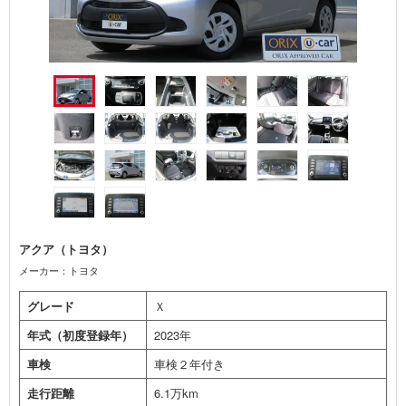
アクア（トヨタ）
メーカー：トヨタ
グレード
Ｘ
年式（初度登録年）
2023年
車検
車検２年付き
走行距離
6.1万km