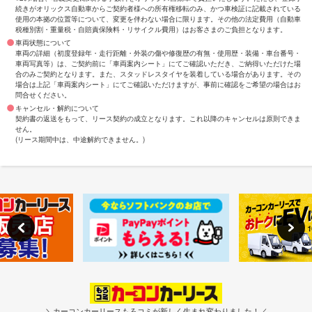
続きがオリックス自動車からご契約者様への所有権移転のみ、かつ車検証に記載されている
使用の本拠の位置等について、変更を伴わない場合に限ります。その他の法定費用（自動車
税種別割・重量税・自賠責保険料・リサイクル費用）はお客さまのご負担となります。
車両状態について
車両の詳細（初度登録年・走行距離・外装の傷や修復歴の有無・使用歴・装備・車台番号・
車両写真等）は、ご契約前に「車両案内シート」にてご確認いただき、ご納得いただけた場
合のみご契約となります。また、スタッドレスタイヤを装着している場合があります。その
場合は上記「車両案内シート」にてご確認いただけますが、事前に確認をご希望の場合はお
問合せください。
キャンセル・解約について
契約書の返送をもって、リース契約の成立となります。これ以降のキャンセルは原則できま
せん。
(リース期間中は、中途解約できません。)
＼カーコンカーリースもろコミが新しく生まれ変わりました！／