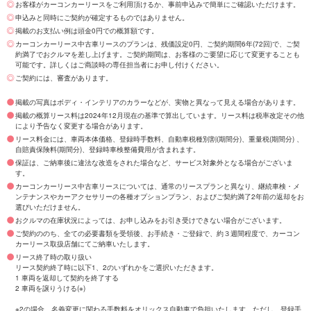
お客様がカーコンカーリースをご利用頂けるか、事前申込みで簡単にご確認いただけます。
申込みと同時にご契約が確定するものではありません。
掲載のお支払い例は頭金0円での概算額です。
カーコンカーリース中古車リースのプランは、残価設定0円、ご契約期間6年(72回)で、ご契
約満了でおクルマを差し上げます。ご契約期間は、お客様のご要望に応じて変更することも
可能です。詳しくはご商談時の専任担当者にお申し付けください。
ご契約には、審査があります。
掲載の写真はボディ・インテリアのカラーなどが、実物と異なって見える場合があります。
掲載の概算リース料は2024年12月現在の基準で算出しています。リース料は税率改定その他
により予告なく変更する場合があります。
リース料金には、車両本体価格、登録時手数料、自動車税種別割(期間分)、重量税(期間分) 、
自賠責保険料(期間分)、登録時車検整備費用が含まれます。
保証は、ご納車後に違法な改造をされた場合など、サービス対象外となる場合がございま
す。
カーコンカーリース中古車リースについては、通常のリースプランと異なり、継続車検・メ
ンテナンスやカーアクセサリーの各種オプションプラン、およびご契約満了2年前の返却をお
選びいただけません。
おクルマの在庫状況によっては、お申し込みをお引き受けできない場合がございます。
ご契約ののち、全ての必要書類を受領後、お手続き・ご登録で、約３週間程度で、カーコン
カーリース取扱店舗にてご納車いたします。
リース終了時の取り扱い
リース契約終了時に以下1、2のいずれかをご選択いただきます。
1 車両を返却して契約を終了する
2 車両を譲りうける(※)
※2の場合、名義変更に関わる手数料をオリックス自動車で負担いたします。ただし、登録手