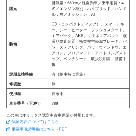
排気量：660cc／軽自動車／乗車定員：4
諸元
名／エンジン種別：ハイブリッド／ハンド
ル：右／ミッション：AT
CD（コンパクトディスク）、スマートキ
ー、シートヒーター、プッシュスタート、
エアバック、ABS、助手席エアバック、横
滑り防止装置、衝突被害軽減ブレーキ、パ
装備
ワーステアリング、パワーウィンドウ、エ
アコン、フロアマット、アイドリングスト
ップ、ベンチシート、取扱説明書、整備手
帳
定期点検整備
有（納車時に実施）
修復歴
無
使用歴
自家用
車台番号（下3桁）
789
この車はオリックス認定中古車保証が付帯します。
保証内容についてはこちら
重要事項説明書はこちら（PDF）