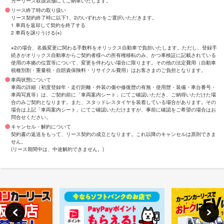
カーリース取扱店舗にてご納車いたします。
リース終了時の取り扱い
リース契約終了時に以下1、2のいずれかをご選択いただきます。
1 車両を返却して契約を終了する
2 車両を譲りうける(※)
※2の場合、名義変更に関わる手数料をオリックス自動車で負担いたします。ただし、登録手
続きがオリックス自動車からご契約者様への所有権移転のみ、かつ車検証に記載されている
使用の本拠の位置等について、変更を伴わない場合に限ります。その他の法定費用（自動車
税種別割・重量税・自賠責保険料・リサイクル費用）はお客さまのご負担となります。
車両状態について
車両の詳細（初度登録年・走行距離・外装の傷や修復歴の有無・使用歴・装備・車台番号・
車両写真等）は、ご契約前に「車両案内シート」にてご確認いただき、ご納得いただけた場
合のみご契約となります。また、スタッドレスタイヤを装着している場合があります。その
場合は上記「車両案内シート」にてご確認いただけますが、事前に確認をご希望の場合はお
問合せください。
キャンセル・解約について
契約書の返送をもって、リース契約の成立となります。これ以降のキャンセルは原則できま
せん。
(リース期間中は、中途解約できません。)