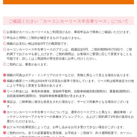
ご確認ください「カーコンカーリース中古車リース」について
お客様がカーコンカーリースをご利用頂けるか、事前申込みで簡単にご確認いただけます。
申込みと同時にご契約が確定するものではありません。
掲載のお支払い例は頭金0円での概算額です。
カーコンカーリース中古車リースのプランは、残価設定0円、ご契約期間6年(72回)で、ご契
約満了でおクルマを差し上げます。ご契約期間は、お客様のご要望に応じて変更することも
可能です。詳しくはご商談時の専任担当者にお申し付けください。
ご契約には、審査があります。
掲載の写真はボディ・インテリアのカラーなどが、実物と異なって見える場合があります。
掲載の概算リース料は2024年12月現在の基準で算出しています。リース料は税率改定その他
により予告なく変更する場合があります。
リース料金には、車両本体価格、登録時手数料、自動車税種別割(期間分)、重量税(期間分) 、
自賠責保険料(期間分)、登録時車検整備費用が含まれます。
保証は、ご納車後に違法な改造をされた場合など、サービス対象外となる場合がございま
す。
カーコンカーリース中古車リースについては、通常のリースプランと異なり、継続車検・メ
ンテナンスやカーアクセサリーの各種オプションプラン、およびご契約満了2年前の返却をお
選びいただけません。
おクルマの在庫状況によっては、お申し込みをお引き受けできない場合がございます。
ご契約ののち、全ての必要書類を受領後、お手続き・ご登録で、約３週間程度で、カーコン