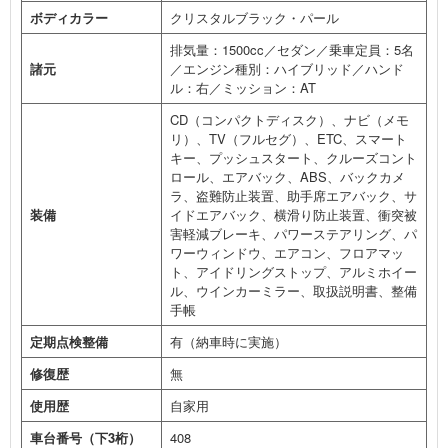
ボディカラー
クリスタルブラック・パール
排気量：1500cc／セダン／乗車定員：5名
諸元
／エンジン種別：ハイブリッド／ハンド
ル：右／ミッション：AT
CD（コンパクトディスク）、ナビ（メモ
リ）、TV（フルセグ）、ETC、スマート
キー、プッシュスタート、クルーズコント
ロール、エアバック、ABS、バックカメ
ラ、盗難防止装置、助手席エアバック、サ
装備
イドエアバック、横滑り防止装置、衝突被
害軽減ブレーキ、パワーステアリング、パ
ワーウィンドウ、エアコン、フロアマッ
ト、アイドリングストップ、アルミホイー
ル、ウインカーミラー、取扱説明書、整備
手帳
定期点検整備
有（納車時に実施）
修復歴
無
使用歴
自家用
車台番号（下3桁）
408