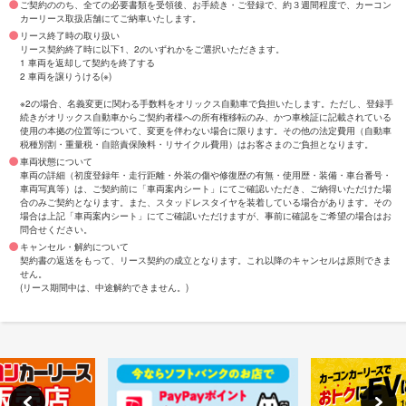
ご契約ののち、全ての必要書類を受領後、お手続き・ご登録で、約３週間程度で、カーコン
カーリース取扱店舗にてご納車いたします。
リース終了時の取り扱い
リース契約終了時に以下1、2のいずれかをご選択いただきます。
1 車両を返却して契約を終了する
2 車両を譲りうける(※)
※2の場合、名義変更に関わる手数料をオリックス自動車で負担いたします。ただし、登録手
続きがオリックス自動車からご契約者様への所有権移転のみ、かつ車検証に記載されている
使用の本拠の位置等について、変更を伴わない場合に限ります。その他の法定費用（自動車
税種別割・重量税・自賠責保険料・リサイクル費用）はお客さまのご負担となります。
車両状態について
車両の詳細（初度登録年・走行距離・外装の傷や修復歴の有無・使用歴・装備・車台番号・
車両写真等）は、ご契約前に「車両案内シート」にてご確認いただき、ご納得いただけた場
合のみご契約となります。また、スタッドレスタイヤを装着している場合があります。その
場合は上記「車両案内シート」にてご確認いただけますが、事前に確認をご希望の場合はお
問合せください。
キャンセル・解約について
契約書の返送をもって、リース契約の成立となります。これ以降のキャンセルは原則できま
せん。
(リース期間中は、中途解約できません。)