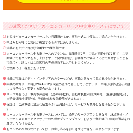
ご確認ください「カーコンカーリース中古車リース」について
お客様がカーコンカーリースをご利用頂けるか、事前申込みで簡単にご確認いただけます。
申込みと同時にご契約が確定するものではありません。
掲載のお支払い例は頭金0円での概算額です。
カーコンカーリース中古車リースのプランは、残価設定0円、ご契約期間6年(72回)で、ご契
約満了でおクルマを差し上げます。ご契約期間は、お客様のご要望に応じて変更することも
可能です。詳しくはご商談時の専任担当者にお申し付けください。
ご契約には、審査があります。
掲載の写真はボディ・インテリアのカラーなどが、実物と異なって見える場合があります。
掲載の概算リース料は2024年12月現在の基準で算出しています。リース料は税率改定その他
により予告なく変更する場合があります。
リース料金には、車両本体価格、登録時手数料、自動車税種別割(期間分)、重量税(期間分) 、
自賠責保険料(期間分)、登録時車検整備費用が含まれます。
保証は、ご納車後に違法な改造をされた場合など、サービス対象外となる場合がございま
す。
カーコンカーリース中古車リースについては、通常のリースプランと異なり、継続車検・メ
ンテナンスやカーアクセサリーの各種オプションプラン、およびご契約満了2年前の返却をお
選びいただけません。
おクルマの在庫状況によっては、お申し込みをお引き受けできない場合がございます。