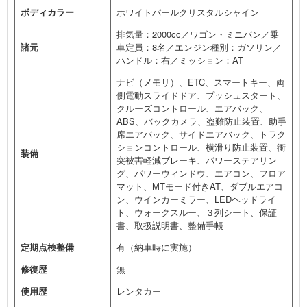
ボディカラー
ホワイトパールクリスタルシャイン
排気量：2000cc／ワゴン・ミニバン／乗
諸元
車定員：8名／エンジン種別：ガソリン／
ハンドル：右／ミッション：AT
ナビ（メモリ）、ETC、スマートキー、両
側電動スライドドア、プッシュスタート、
クルーズコントロール、エアバック、
ABS、バックカメラ、盗難防止装置、助手
席エアバック、サイドエアバック、トラク
ションコントロール、横滑り防止装置、衝
装備
突被害軽減ブレーキ、パワーステアリン
グ、パワーウィンドウ、エアコン、フロア
マット、MTモード付きAT、ダブルエアコ
ン、ウインカーミラー、LEDヘッドライ
ト、ウォークスルー、３列シート、保証
書、取扱説明書、整備手帳
定期点検整備
有（納車時に実施）
修復歴
無
使用歴
レンタカー