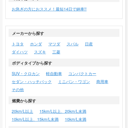
お急ぎの方におススメ！最短14日で納車!!
メーカーから探す
トヨタ
ホンダ
マツダ
スバル
日産
ダイハツ
スズキ
三菱
ボディタイプから探す
SUV・クロカン
軽自動車
コンパクトカー
セダン・ハッチバック
ミニバン・ワゴン
商用車
その他
燃費から探す
20km/L以上
15km/L以上、20km/L未満
10km/L以上、15km/L未満
10km/L未満