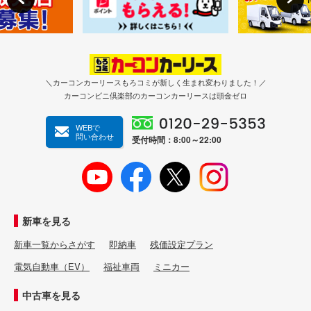
＼カーコンカーリースもろコミが新しく生まれ変わりました！／
カーコンビニ倶楽部のカーコンカーリースは頭金ゼロ
WEBで
問い合わせ
受付時間：8:00～22:00
新車を見る
新車一覧からさがす
即納車
残価設定プラン
電気自動車（EV）
福祉車両
ミニカー
中古車を見る