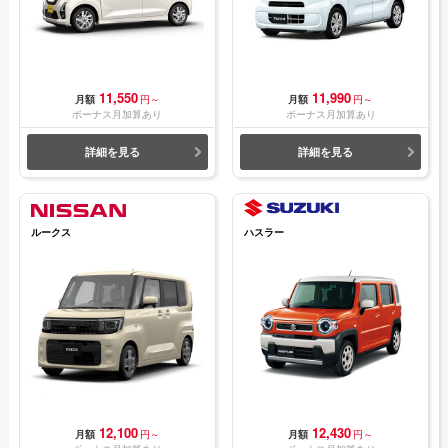
11,550
11,990
月額
円～
月額
円～
ボーナス月加算あり
ボーナス月加算あり
詳細を見る
詳細を見る
ルークス
ハスラー
12,100
12,430
月額
円～
月額
円～