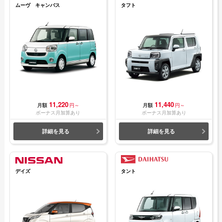
ムーヴ キャンバス
タフト
11,220
11,440
月額
円～
月額
円～
ボーナス月加算あり
ボーナス月加算あり
詳細を見る
詳細を見る
デイズ
タント