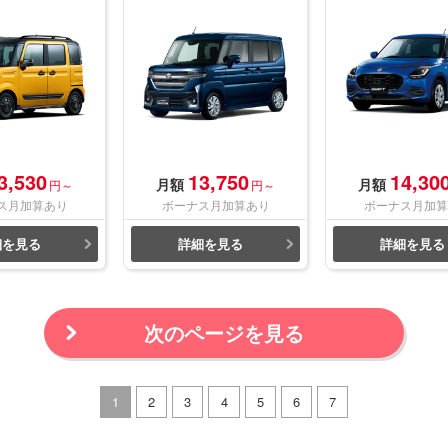
3,530
13,750
14,30
月額
月額
円～
円～
ス月加算あり
ボーナス月加算あり
ボーナス月加算
細を見る
詳細を見る
詳細を見る
次のページを見る
1
2
3
4
5
6
7