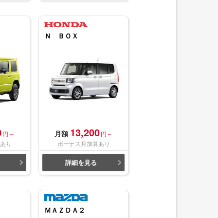
Ｎ ＢＯＸ
0
13,200
月額
円～
円～
あり
ボーナス月加算あり
詳細を見る
ＭＡＺＤＡ２