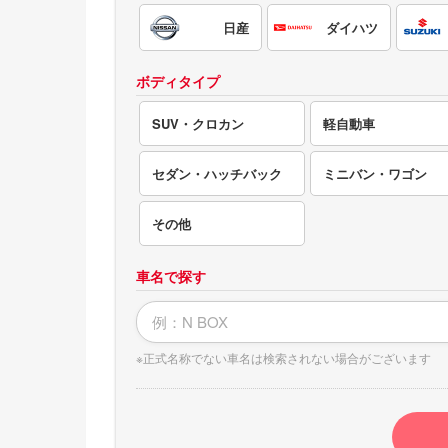
電気自動車（EV）
日産
ダイハツ
福祉車両
ボディタイプ
ミニカー
SUV・クロカン
軽自動車
セダン・ハッチバック
ミニバン・ワゴン
その他
車名で探す
※正式名称でない車名は検索されない場合がございます