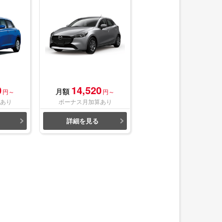
0
14,520
月額
円～
円～
あり
ボーナス月加算あり
詳細を見る