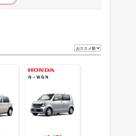
Ｎ－ＷＧＮ