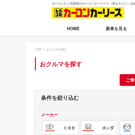
カーコンビニ倶楽部のカーコンカーリース（旧もろコミ）は
新車を見る
HOME
月々30,000円以下
TOP
おクルマを探す
月々30,001～35,
おクルマを探す
月々35,001～40,
月々40,001～50,
ご希
月々50,001円以
条件を絞り込む
新車一覧から選ぶ
メーカー
即納車（最短14日
トヨタ
ホンダ
残価設定プラン