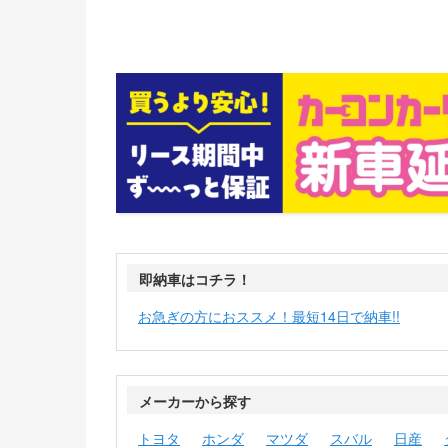
即納車はコチラ！
お急ぎの方におススメ！最短14日で納車!!
メーカーから探す
トヨタ
ホンダ
マツダ
スバル
日産