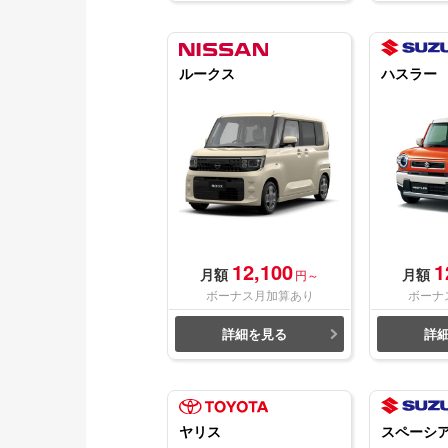
ルークス
ハスラー
12,100
1
月額
月額
円～
ボーナス月加算あり
ボーナ
詳細を見る
詳
ヤリス
スペーシ