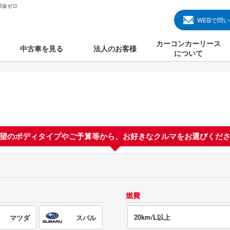
頭金ゼロ
WEBで問
カーコンカーリース
中古車を見る
法人のお客様
について
のクルマ見る
国産中古車
カーコンカーリースと
000円のクルマを見る
輸入中古車
初めての方のカーリー
000円のクルマを見る
プランについて
000円のクルマを見る
望のボディタイプやご予算等から、
お好きなクルマをお選びくだ
オプションについて
上のクルマを見る
よくある質問
燃費
で納車）
20km/L以上
マツダ
スバル