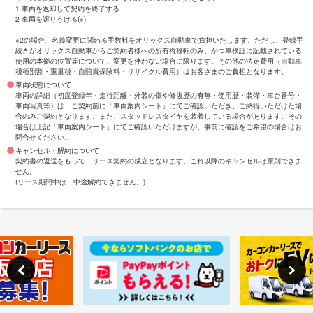
1 車両を返却して契約を終了する
2 車両を譲りうける(※)
※2の場合、名義変更に関わる手数料をオリックス自動車で負担いたします。ただし、登録手
続きがオリックス自動車からご契約者様への所有権移転のみ、かつ車検証に記載されている
使用の本拠の位置等について、変更を伴わない場合に限ります。その他の法定費用（自動車
税種別割・重量税・自賠責保険料・リサイクル費用）はお客さまのご負担となります。
車両状態について
車両の詳細（初度登録年・走行距離・外装の傷や修復歴の有無・使用歴・装備・車台番号・
車両写真等）は、ご契約前に「車両案内シート」にてご確認いただき、ご納得いただけた場
合のみご契約となります。また、スタッドレスタイヤを装着している場合があります。その
場合は上記「車両案内シート」にてご確認いただけますが、事前に確認をご希望の場合はお
問合せください。
キャンセル・解約について
契約書の返送をもって、リース契約の成立となります。これ以降のキャンセルは原則できま
せん。
(リース期間中は、中途解約できません。)