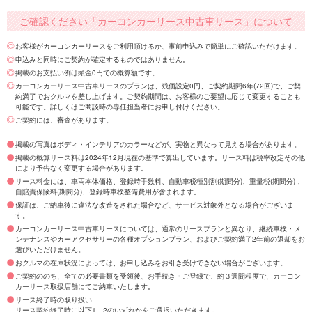
ご確認ください「カーコンカーリース中古車リース」について
お客様がカーコンカーリースをご利用頂けるか、事前申込みで簡単にご確認いただけます。
申込みと同時にご契約が確定するものではありません。
掲載のお支払い例は頭金0円での概算額です。
カーコンカーリース中古車リースのプランは、残価設定0円、ご契約期間6年(72回)で、ご契
約満了でおクルマを差し上げます。ご契約期間は、お客様のご要望に応じて変更することも
可能です。詳しくはご商談時の専任担当者にお申し付けください。
ご契約には、審査があります。
掲載の写真はボディ・インテリアのカラーなどが、実物と異なって見える場合があります。
掲載の概算リース料は2024年12月現在の基準で算出しています。リース料は税率改定その他
により予告なく変更する場合があります。
リース料金には、車両本体価格、登録時手数料、自動車税種別割(期間分)、重量税(期間分) 、
自賠責保険料(期間分)、登録時車検整備費用が含まれます。
保証は、ご納車後に違法な改造をされた場合など、サービス対象外となる場合がございま
す。
カーコンカーリース中古車リースについては、通常のリースプランと異なり、継続車検・メ
ンテナンスやカーアクセサリーの各種オプションプラン、およびご契約満了2年前の返却をお
選びいただけません。
おクルマの在庫状況によっては、お申し込みをお引き受けできない場合がございます。
ご契約ののち、全ての必要書類を受領後、お手続き・ご登録で、約３週間程度で、カーコン
カーリース取扱店舗にてご納車いたします。
リース終了時の取り扱い
リース契約終了時に以下1、2のいずれかをご選択いただきます。