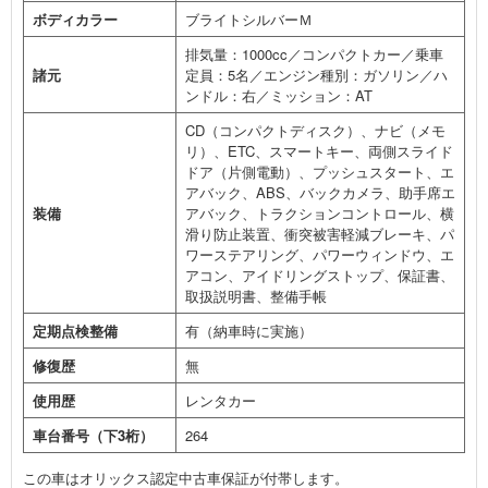
ボディカラー
ブライトシルバーＭ
排気量：1000cc／コンパクトカー／乗車
諸元
定員：5名／エンジン種別：ガソリン／ハ
ンドル：右／ミッション：AT
CD（コンパクトディスク）、ナビ（メモ
リ）、ETC、スマートキー、両側スライド
ドア（片側電動）、プッシュスタート、エ
アバック、ABS、バックカメラ、助手席エ
装備
アバック、トラクションコントロール、横
滑り防止装置、衝突被害軽減ブレーキ、パ
ワーステアリング、パワーウィンドウ、エ
アコン、アイドリングストップ、保証書、
取扱説明書、整備手帳
定期点検整備
有（納車時に実施）
修復歴
無
使用歴
レンタカー
車台番号（下3桁）
264
この車はオリックス認定中古車保証が付帯します。