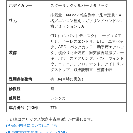
ボディカラー
スターリングシルバーメタリック
排気量：660cc／軽自動車／乗車定員：4
諸元
名／エンジン種別：ガソリン／ハンドル：
右／ミッション：AT
CD（コンパクトディスク）、ナビ（メモ
リ）、キーレスエントリ、ETC、エアバッ
ク、ABS、バックカメラ、助手席エアバッ
装備
ク、横滑り防止装置、衝突被害軽減ブレー
キ、パワーステアリング、パワーウィンド
ウ、エアコン、フロアマット、アイドリン
グストップ、取扱説明書、整備手帳
定期点検整備
有（納車時に実施）
修復歴
無
使用歴
レンタカー
車台番号（下3桁）
776
この車はオリックス認定中古車保証が付帯します。
保証内容についてはこちら
重要事項説明書はこちら（PDF）