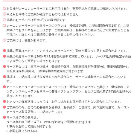
お客様がカーコンカーリースをご利用頂けるか、事前申込みで簡単にご確認いただけます。
申込みと同時にご契約が確定するものではありません。
掲載のお支払い例は頭金0円での概算額です。
カーコンカーリース中古車リースのプランは、残価設定0円、ご契約期間6年(72回)で、ご契
約満了でおクルマを差し上げます。ご契約期間は、お客様のご要望に応じて変更することも
可能です。詳しくはご商談時の専任担当者にお申し付けください。
ご契約には、審査があります。
掲載の写真はボディ・インテリアのカラーなどが、実物と異なって見える場合があります。
掲載の概算リース料は2024年12月現在の基準で算出しています。リース料は税率改定その他
により予告なく変更する場合があります。
リース料金には、車両本体価格、登録時手数料、自動車税種別割(期間分)、重量税(期間分) 、
自賠責保険料(期間分)、登録時車検整備費用が含まれます。
保証は、ご納車後に違法な改造をされた場合など、サービス対象外となる場合がございま
す。
カーコンカーリース中古車リースについては、通常のリースプランと異なり、継続車検・メ
ンテナンスやカーアクセサリーの各種オプションプラン、およびご契約満了2年前の返却をお
選びいただけません。
おクルマの在庫状況によっては、お申し込みをお引き受けできない場合がございます。
ご契約ののち、全ての必要書類を受領後、お手続き・ご登録で、約３週間程度で、カーコン
カーリース取扱店舗にてご納車いたします。
リース終了時の取り扱い
リース契約終了時に以下1、2のいずれかをご選択いただきます。
1 車両を返却して契約を終了する
2 車両を譲りうける(※)