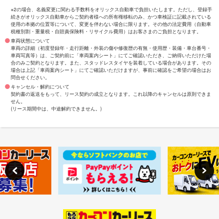
※2の場合、名義変更に関わる手数料をオリックス自動車で負担いたします。ただし、登録手
続きがオリックス自動車からご契約者様への所有権移転のみ、かつ車検証に記載されている
使用の本拠の位置等について、変更を伴わない場合に限ります。その他の法定費用（自動車
税種別割・重量税・自賠責保険料・リサイクル費用）はお客さまのご負担となります。
車両状態について
車両の詳細（初度登録年・走行距離・外装の傷や修復歴の有無・使用歴・装備・車台番号・
車両写真等）は、ご契約前に「車両案内シート」にてご確認いただき、ご納得いただけた場
合のみご契約となります。また、スタッドレスタイヤを装着している場合があります。その
場合は上記「車両案内シート」にてご確認いただけますが、事前に確認をご希望の場合はお
問合せください。
キャンセル・解約について
契約書の返送をもって、リース契約の成立となります。これ以降のキャンセルは原則できま
せん。
(リース期間中は、中途解約できません。)