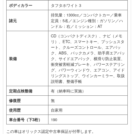
ボディカラー
タフタホワイト３
排気量：1300cc／コンパクトカー／乗車
諸元
定員：5名／エンジン種別：ガソリン／ハ
ンドル：右／ミッション：AT
CD（コンパクトディスク）、ナビ（メモ
リ）、ETC、スマートキー、プッシュスタ
ート、クルーズコントロール、エアバッ
ク、ABS、バックカメラ、助手席エアバッ
装備
ク、サイドエアバック、横滑り防止装置、
衝突被害軽減ブレーキ、パワーステアリン
グ、パワーウィンドウ、エアコン、アイド
リングストップ、ウインカーミラー、取扱
説明書、整備手帳
定期点検整備
有（納車時に実施）
修復歴
無
使用歴
自家用
車台番号（下3桁）
190
この車はオリックス認定中古車保証が付帯します。