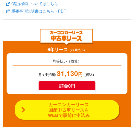
保証内容についてはこちら
重要事項説明書はこちら（PDF）
6年リース
（72回払い）
均等払い（概算）
31,130
円
月々支払額:
（税込）
頭金0円
カーコンカーリース
国産中古車リースを
WEBで事前に申込み