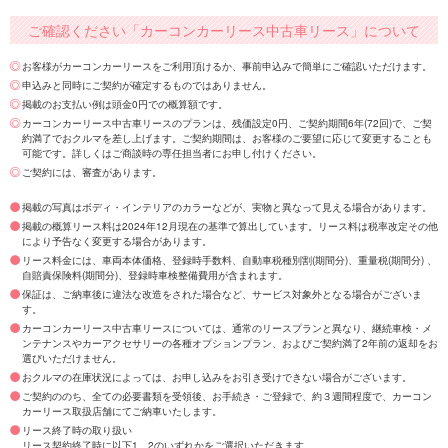
ご確認ください「カーコンカーリース中古車リース」について
お客様がカーコンカーリースをご利用頂けるか、事前申込みで簡単にご確認いただけます。
申込みと同時にご契約が確定するものではありません。
掲載のお支払い例は頭金0円での概算額です。
カーコンカーリース中古車リースのプランは、残価設定0円、ご契約期間6年(72回)で、ご契
約満了でおクルマを差し上げます。ご契約期間は、お客様のご要望に応じて変更することも
可能です。詳しくはご商談時の専任担当者にお申し付けください。
ご契約には、審査があります。
掲載の写真はボディ・インテリアのカラーなどが、実物と異なって見える場合があります。
掲載の概算リース料は2024年12月現在の基準で算出しています。リース料は税率改定その他
により予告なく変更する場合があります。
リース料金には、車両本体価格、登録時手数料、自動車税種別割(期間分)、重量税(期間分) 、
自賠責保険料(期間分)、登録時車検整備費用が含まれます。
保証は、ご納車後に違法な改造をされた場合など、サービス対象外となる場合がございま
す。
カーコンカーリース中古車リースについては、通常のリースプランと異なり、継続車検・メ
ンテナンスやカーアクセサリーの各種オプションプラン、およびご契約満了2年前の返却をお
選びいただけません。
おクルマの在庫状況によっては、お申し込みをお引き受けできない場合がございます。
ご契約ののち、全ての必要書類を受領後、お手続き・ご登録で、約３週間程度で、カーコン
カーリース取扱店舗にてご納車いたします。
リース終了時の取り扱い
リース契約終了時に以下1、2のいずれかをご選択いただきます。