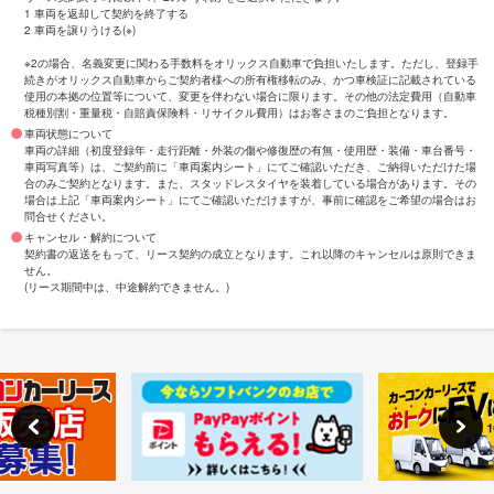
1 車両を返却して契約を終了する
2 車両を譲りうける(※)
※2の場合、名義変更に関わる手数料をオリックス自動車で負担いたします。ただし、登録手
続きがオリックス自動車からご契約者様への所有権移転のみ、かつ車検証に記載されている
使用の本拠の位置等について、変更を伴わない場合に限ります。その他の法定費用（自動車
税種別割・重量税・自賠責保険料・リサイクル費用）はお客さまのご負担となります。
車両状態について
車両の詳細（初度登録年・走行距離・外装の傷や修復歴の有無・使用歴・装備・車台番号・
車両写真等）は、ご契約前に「車両案内シート」にてご確認いただき、ご納得いただけた場
合のみご契約となります。また、スタッドレスタイヤを装着している場合があります。その
場合は上記「車両案内シート」にてご確認いただけますが、事前に確認をご希望の場合はお
問合せください。
キャンセル・解約について
契約書の返送をもって、リース契約の成立となります。これ以降のキャンセルは原則できま
せん。
(リース期間中は、中途解約できません。)