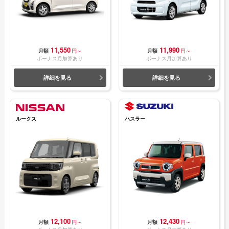
11,550
11,990
月額
円～
月額
円～
ボーナス月加算あり
ボーナス月加算あり
詳細を見る
詳細を見る
ルークス
ハスラー
12,100
12,430
月額
円～
月額
円～