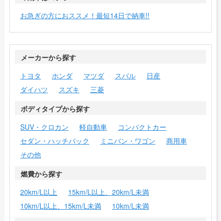
お急ぎの方におススメ！最短14日で納車!!
メーカーから探す
トヨタ
ホンダ
マツダ
スバル
日産
ダイハツ
スズキ
三菱
ボディタイプから探す
SUV・クロカン
軽自動車
コンパクトカー
セダン・ハッチバック
ミニバン・ワゴン
商用車
その他
燃費から探す
20km/L以上
15km/L以上、20km/L未満
10km/L以上、15km/L未満
10km/L未満