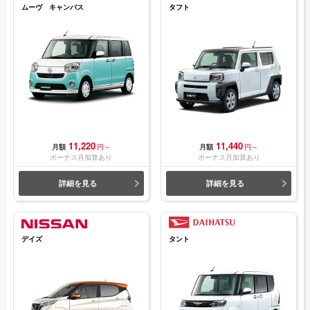
ムーヴ キャンバス
タフト
11,220
11,440
月額
円～
月額
円～
ボーナス月加算あり
ボーナス月加算あり
詳細を見る
詳細を見る
デイズ
タント