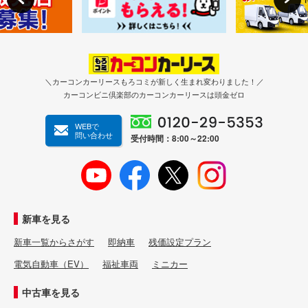
＼カーコンカーリースもろコミが新しく生まれ変わりました！／
カーコンビニ倶楽部のカーコンカーリースは頭金ゼロ
WEBで
問い合わせ
受付時間：8:00～22:00
新車を見る
新車一覧からさがす
即納車
残価設定プラン
電気自動車（EV）
福祉車両
ミニカー
中古車を見る