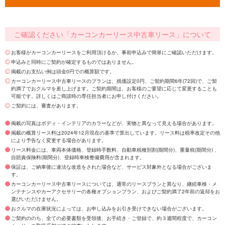
ご確認ください「カーコンカーリース中古車リース」について
お客様がカーコンカーリースをご利用頂けるか、事前申込みで簡単にご確認いただけます。
申込みと同時にご契約が確定するものではありません。
掲載のお支払い例は頭金0円での概算額です。
カーコンカーリース中古車リースのプランは、残価設定0円、ご契約期間6年(72回)で、ご契
約満了でおクルマを差し上げます。ご契約期間は、お客様のご要望に応じて変更することも
可能です。詳しくはご商談時の専任担当者にお申し付けください。
ご契約には、審査があります。
掲載の写真はボディ・インテリアのカラーなどが、実物と異なって見える場合があります。
掲載の概算リース料は2024年12月現在の基準で算出しています。リース料は税率改定その他
により予告なく変更する場合があります。
リース料金には、車両本体価格、登録時手数料、自動車税種別割(期間分)、重量税(期間分) 、
自賠責保険料(期間分)、登録時車検整備費用が含まれます。
保証は、ご納車後に違法な改造をされた場合など、サービス対象外となる場合がございま
す。
カーコンカーリース中古車リースについては、通常のリースプランと異なり、継続車検・メ
ンテナンスやカーアクセサリーの各種オプションプラン、およびご契約満了2年前の返却をお
選びいただけません。
おクルマの在庫状況によっては、お申し込みをお引き受けできない場合がございます。
ご契約ののち、全ての必要書類を受領後、お手続き・ご登録で、約３週間程度で、カーコン