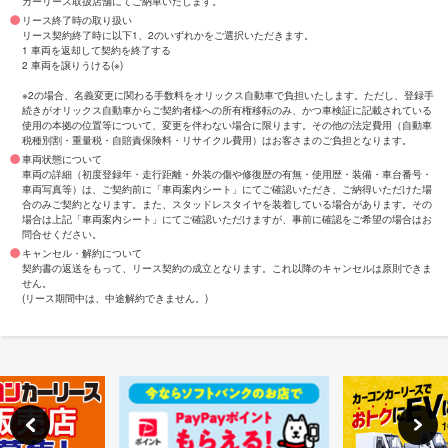
カーリース取扱店舗にてご納車いたします。
リース終了時の取り扱い
リース契約終了時に以下1、2のいずれかをご選択いただきます。
1 車両を返却して契約を終了する
2 車両を譲りうける(※)
※2の場合、名義変更に関わる手数料をオリックス自動車で負担いたします。ただし、登録手
続きがオリックス自動車からご契約者様への所有権移転のみ、かつ車検証に記載されている
使用の本拠の位置等について、変更を伴わない場合に限ります。その他の法定費用（自動車
税種別割・重量税・自賠責保険料・リサイクル費用）はお客さまのご負担となります。
車両状態について
車両の詳細（初度登録年・走行距離・外装の傷や修復歴の有無・使用歴・装備・車台番号・
車両写真等）は、ご契約前に「車両案内シート」にてご確認いただき、ご納得いただけた場
合のみご契約となります。また、スタッドレスタイヤを装着している場合があります。その
場合は上記「車両案内シート」にてご確認いただけますが、事前に確認をご希望の場合はお
問合せください。
キャンセル・解約について
契約書の返送をもって、リース契約の成立となります。これ以降のキャンセルは原則できま
せん。
(リース期間中は、中途解約できません。)