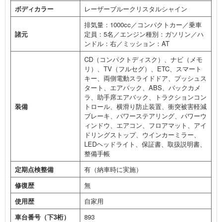
ボディカラー
レーザーブルークリスタルシャイン
排気量：1000cc／コンパクトカー／乗車
諸元
定員：5名／エンジン種別：ガソリン／ハ
ンドル：右／ミッション：AT
CD（コンパクトディスク）、ナビ（メモ
リ）、TV（フルセグ）、ETC、スマート
キー、両側電動スライドドア、プッシュス
タート、エアバック、ABS、バックカメ
ラ、助手席エアバック、トラクションコン
装備
トロール、横滑り防止装置、衝突被害軽減
ブレーキ、パワーステアリング、パワーウ
ィンドウ、エアコン、フロアマット、アイ
ドリングストップ、ウインカーミラー、
LEDヘッドライト、保証書、取扱説明書、
整備手帳
定期点検整備
有（納車時に実施）
修復歴
無
使用歴
自家用
車台番号（下3桁）
893