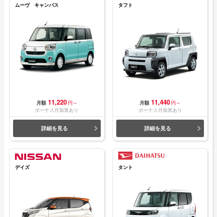
ムーヴ キャンバス
タフト
11,220
11,440
月額
円～
月額
円～
ボーナス月加算あり
ボーナス月加算あり
詳細を見る
詳細を見る
デイズ
タント