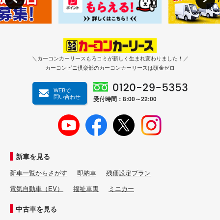
＼カーコンカーリースもろコミが新しく生まれ変わりました！／
カーコンビニ倶楽部のカーコンカーリースは頭金ゼロ
WEBで
問い合わせ
受付時間：8:00～22:00
新車を見る
新車一覧からさがす
即納車
残価設定プラン
電気自動車（EV）
福祉車両
ミニカー
中古車を見る