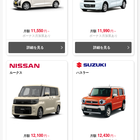
11,550
11,990
月額
円～
月額
円～
ボーナス月加算あり
ボーナス月加算あり
詳細を見る
詳細を見る
ルークス
ハスラー
12,100
12,430
月額
円～
月額
円～