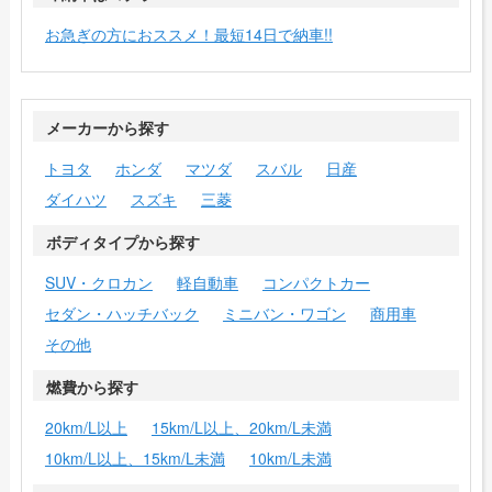
お急ぎの方におススメ！最短14日で納車!!
メーカーから探す
トヨタ
ホンダ
マツダ
スバル
日産
ダイハツ
スズキ
三菱
ボディタイプから探す
SUV・クロカン
軽自動車
コンパクトカー
セダン・ハッチバック
ミニバン・ワゴン
商用車
その他
燃費から探す
20km/L以上
15km/L以上、20km/L未満
10km/L以上、15km/L未満
10km/L未満