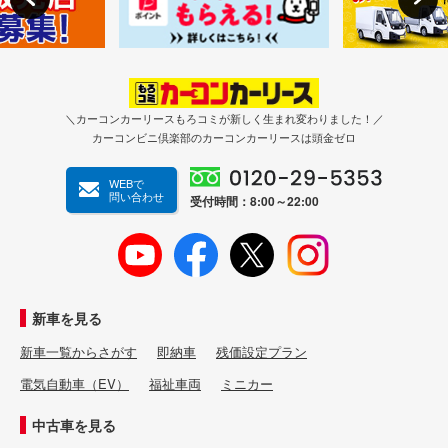
＼カーコンカーリースもろコミが新しく生まれ変わりました！／
カーコンビニ倶楽部のカーコンカーリースは頭金ゼロ
WEBで
問い合わせ
受付時間：8:00～22:00
新車を見る
新車一覧からさがす
即納車
残価設定プラン
電気自動車（EV）
福祉車両
ミニカー
中古車を見る