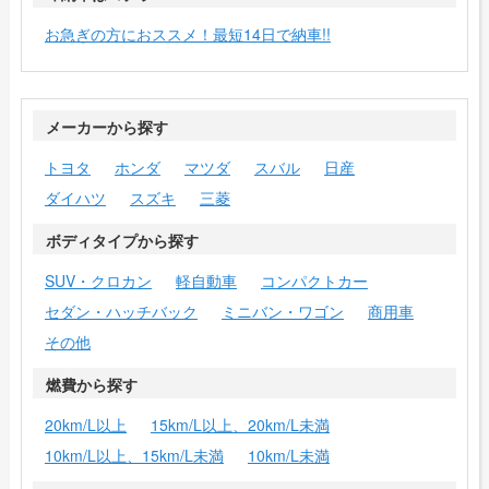
お急ぎの方におススメ！最短14日で納車!!
メーカーから探す
トヨタ
ホンダ
マツダ
スバル
日産
ダイハツ
スズキ
三菱
ボディタイプから探す
SUV・クロカン
軽自動車
コンパクトカー
セダン・ハッチバック
ミニバン・ワゴン
商用車
その他
燃費から探す
20km/L以上
15km/L以上、20km/L未満
10km/L以上、15km/L未満
10km/L未満