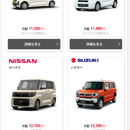
11,550
11,990
月額
円～
月額
円～
ボーナス月加算あり
ボーナス月加算あり
詳細を見る
詳細を見る
ルークス
ハスラー
12,100
12,430
月額
円～
月額
円～