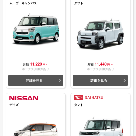
ムーヴ キャンバス
タフト
11,220
11,440
月額
円～
月額
円～
ボーナス月加算あり
ボーナス月加算あり
詳細を見る
詳細を見る
デイズ
タント