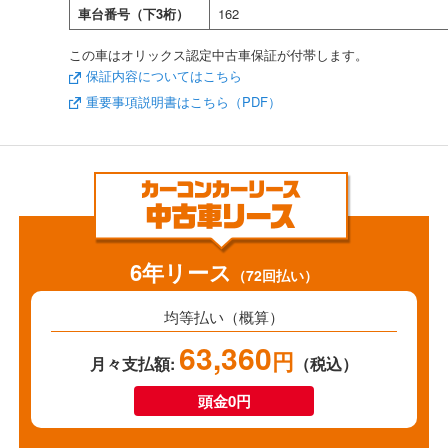
車台番号（下3桁）
162
この車はオリックス認定中古車保証が付帯します。
保証内容についてはこちら
重要事項説明書はこちら（PDF）
6年リース
（72回払い）
均等払い（概算）
63,360
円
月々支払額:
（税込）
頭金0円