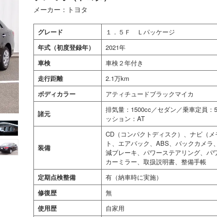
メーカー：トヨタ
グレード
１．５Ｆ Ｌパッケージ
年式（初度登録年）
2021年
車検
車検２年付き
走行距離
2.1万km
ボディカラー
アティチュードブラックマイカ
排気量：1500cc／セダン／乗車定員
諸元
ッション：AT
CD（コンパクトディスク）、ナビ（メ
ト、エアバック、ABS、バックカメラ
装備
減ブレーキ、パワーステアリング、パ
カーミラー、取扱説明書、整備手帳
定期点検整備
有（納車時に実施）
修復歴
無
使用歴
自家用