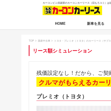
カーコンビニ倶楽部のカーコンカーリース（旧もろコミ）は
新車を見る
HOME
月々30,000円以下
TOP
国産中古車
トヨタ・プレミオ（トヨタ）のカーリース（サブス
月々30,001～35,
リース額シミュレーション
月々35,001～40,
月々40,001～50,
残価設定なし！だから、ご契
月々50,001円以
クルマがもらえるカー
新車一覧から選ぶ
プレミオ（トヨタ）
即納車（最短14日
残価設定プラン