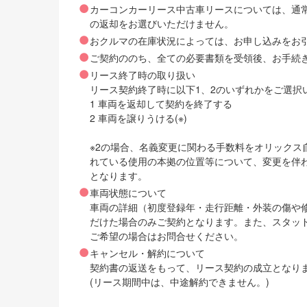
カーコンカーリース中古車リースについては、通
の返却をお選びいただけません。
おクルマの在庫状況によっては、お申し込みをお
ご契約ののち、全ての必要書類を受領後、お手続
リース終了時の取り扱い
リース契約終了時に以下1、2のいずれかをご選択
1 車両を返却して契約を終了する
2 車両を譲りうける(※)
※2の場合、名義変更に関わる手数料をオリック
れている使用の本拠の位置等について、変更を伴
となります。
車両状態について
車両の詳細（初度登録年・走行距離・外装の傷や
だけた場合のみご契約となります。また、スタッ
ご希望の場合はお問合せください。
キャンセル・解約について
契約書の返送をもって、リース契約の成立となり
(リース期間中は、中途解約できません。)