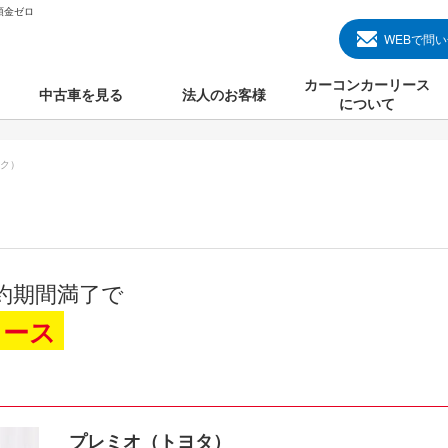
頭金ゼロ
WEBで問
カーコンカーリース
中古車を見る
法人のお客様
について
のクルマ見る
国産中古車
カーコンカーリースと
ク）
000円のクルマを見る
輸入中古車
初めての方のカーリー
000円のクルマを見る
プランについて
000円のクルマを見る
オプションについて
約期間満了で
上のクルマを見る
よくある質問
リース
で納車）
プレミオ（トヨタ）