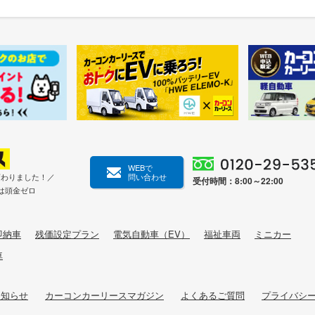
WEBで
変わりました！／
問い合わせ
受付時間：8:00～22:00
は頭金ゼロ
即納車
残価設定プラン
電気自動車（EV）
福祉車両
ミニカー
車
お知らせ
カーコンカーリースマガジン
よくあるご質問
プライバシ