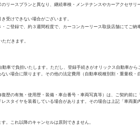
常のリースプランと異なり、継続車検・メンテナンスやカーアクセサリ
引き受けできない場合がございます。
き・ご登録で、約３週間程度で、カーコンカーリース取扱店舗にてご納
いただきます。
ス自動車で負担いたします。ただし、登録手続きがオリックス自動車から
わない場合に限ります。その他の法定費用（自動車税種別割・重量税・
修復歴の有無・使用歴・装備・車台番号・車両写真等）は、ご契約前に
ドレスタイヤを装着している場合があります。その場合は上記「車両案
ます。これ以降のキャンセルは原則できません。