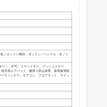
：5名／エンジン種別：ガソリン／ハンドル：右／ミ
モリ）、ETC、スマートキー、プッシュスター
、助手席エアバック、横滑り防止装置、衝突被害軽
ワーウィンドウ、エアコン、フロアマット、ウイン